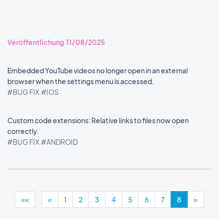
Veröffentlichung 11/08/2025
Embedded YouTube videos no longer open in an external
browser when the settings menu is accessed.
#BUG FIX
#IOS
Custom code extensions: Relative links to files now open
correctly.
#BUG FIX
#ANDROID
««
«
1
2
3
4
5
6
7
8
»