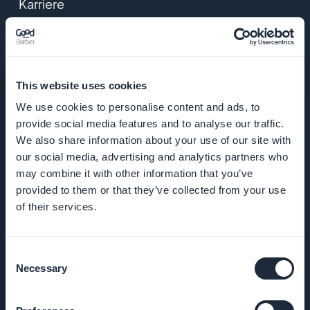
Karriere
Presse
T&C
This website uses cookies
We use cookies to personalise content and ads, to
Datenschutzerklärung
provide social media features and to analyse our traffic.
und DSGVO
We also share information about your use of our site with
our social media, advertising and analytics partners who
Kontaktieren Sie uns
may combine it with other information that you’ve
provided to them or that they’ve collected from your use
of their services.
PRODUKT
e-Commerce
Consent
Necessary
Selection
app erstellen
App Erstellen