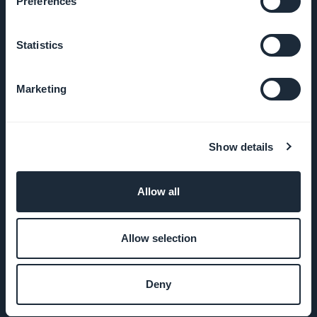
Preferences
PWA Erstellen
Statistics
Liste der
Marketing
Erweiterungen
App
Wiederverkäufer
Show details
Programm
Allow all
Preise
Allow selection
Feedback der
Nutzer
Deny
Entwicklers