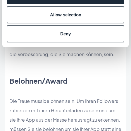
ermutigen Sie ihren Feedback. Es ist ein sehr
Allow selection
informell Kommunikationskanal, aber es ist sehr
überbringer. Halten Sie an den Sinn, dass Ihren
Deny
Leser die bessere beratend sind. Es ist ein weg für
Sie, bewusst von den Fehler Ihres Produktes und
die Verbesserung, die Sie machen können, sein.
Belohnen/Award
Die Treue muss belohnen sein. Um Ihren Followers
zufrieden mit ihren Herunterladen zu sein und um
sie Ihre App aus der Masse herausragt zu erkennen,
müssen Sie sie belohnen um sie Ihrer App statt eine