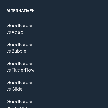
ALTERNATIVEN
GoodBarber
vs Adalo
GoodBarber
vs Bubble
GoodBarber
vs FlutterFlow
GoodBarber
vs Glide
GoodBarber
vs Lovable