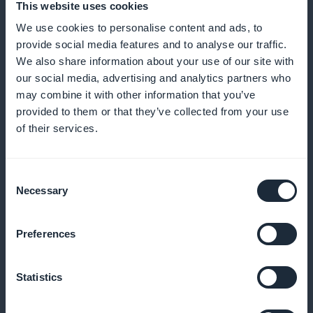
This website uses cookies
We use cookies to personalise content and ads, to
provide social media features and to analyse our traffic.
We also share information about your use of our site with
our social media, advertising and analytics partners who
may combine it with other information that you’ve
Jetzt von der Liste kaufen
provided to them or that they’ve collected from your use
of their services.
Aktivieren Sie den Schnellkauf für Ihre Modelle, ohne
das Produktblatt durchzusehen
Consent
Necessary
Selection
Push für jede neue Funktion
Preferences
Benachrichtigen Sie Ihre Kunden, sobald eine neue
Statistics
Uhr in Ihrer App verfügbar ist