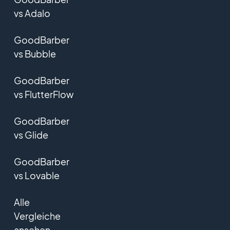
vs Adalo
GoodBarber
vs Bubble
GoodBarber
vs FlutterFlow
GoodBarber
vs Glide
GoodBarber
vs Lovable
Alle
Vergleiche
ansehen