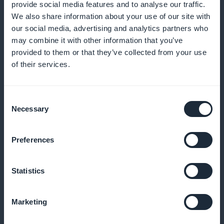
provide social media features and to analyse our traffic.
We also share information about your use of our site with
our social media, advertising and analytics partners who
may combine it with other information that you’ve
Und viele andere Dinge
provided to them or that they’ve collected from your use
of their services.
Consent
Necessary
Selection
Artikel zur Gesundheit der Stimme
Preferences
Veröffentlichen Sie ausführliche Artikel, in denen Sie
Statistics
die Anatomie der Stimme, gute Atmungspraktiken
und vorbeugende Übungen erklären
Marketing