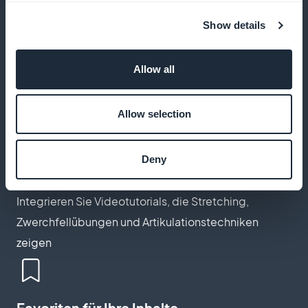
Podcasts mit angeleiteten Übungen
Show details
Bieten Sie Audioaufnahmen an, um Ihre Kundinnen
Allow all
und Kunden bei der täglichen Stimmpraxis zu
unterstützen
Allow selection
Deny
Videos mit praktischen Tutorials
Integrieren Sie Videotutorials, die Stretching,
Zwerchfellübungen und Artikulationstechniken
zeigen
Favoriten für Ihre Inhalte