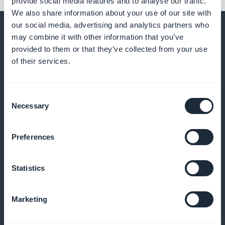
provide social media features and to analyse our traffic.
We also share information about your use of our site with
our social media, advertising and analytics partners who
may combine it with other information that you’ve
provided to them or that they’ve collected from your use
of their services.
Und viele andere Dinge
Consent
Necessary
Selection
Preferences
Artikel über Stressbewältigung
Statistics
Verfassen Sie Artikel, in denen Sie die Mechanismen
Marketing
von Stress, Entspannung und Präventionsstrategien
erklären