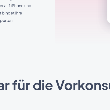
er auf iPhone und
 bindet Ihre
xperten.
r für die Vorkons