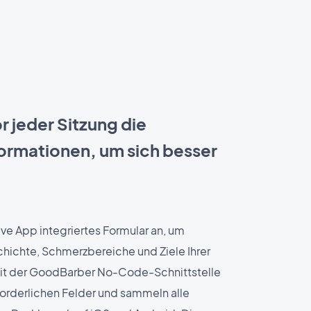
 jeder Sitzung die
formationen, um sich besser
tive App integriertes Formular an, um
hichte, Schmerzbereiche und Ziele Ihrer
 Mit der GoodBarber No-Code-Schnittstelle
rforderlichen Felder und sammeln alle