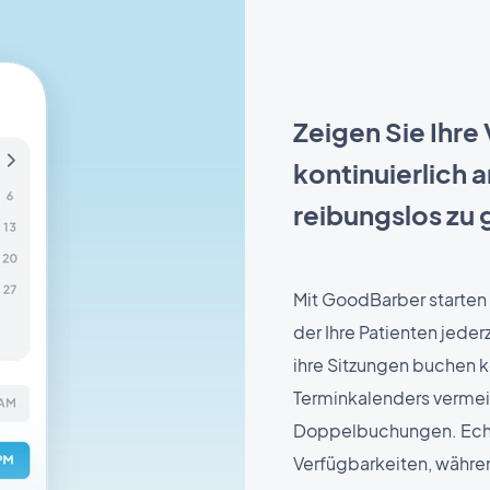
Zeigen Sie Ihre
kontinuierlich 
reibungslos zu 
Mit GoodBarber starten 
der Ihre Patienten jeder
ihre Sitzungen buchen k
Terminkalenders vermei
Doppelbuchungen. Echtz
Verfügbarkeiten, währe