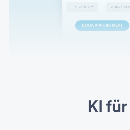
KI fü