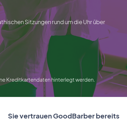
athischen Sitzungen rund um die Uhr über
e Kreditkartendaten hinterlegt werden.
Sie vertrauen GoodBarber bereits