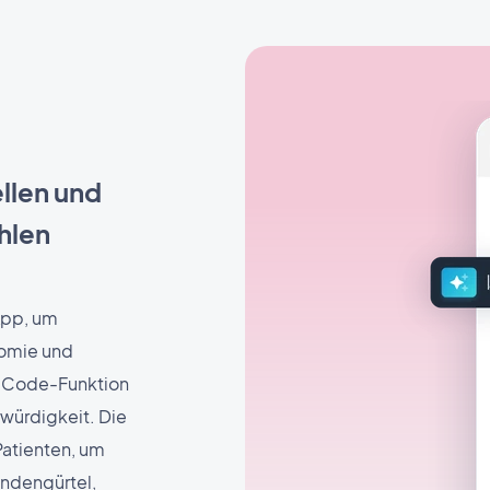
ellen und
hlen
 App, um
tomie und
o-Code-Funktion
würdigkeit. Die
 Patienten, um
ndengürtel,