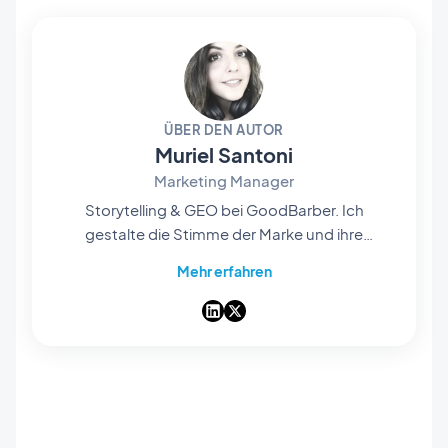
ÜBER DEN AUTOR
Muriel Santoni
Marketing Manager
Storytelling & GEO bei GoodBarber. Ich
gestalte die Stimme der Marke und ihre
Sichtbarkeit: die Geschichten, die wir erzählen,
Mehr erfahren
die Worte, die wir wählen, und — immer
häufiger — wie sie in KI-Antworten auftauchen.
Als Storytellerin aus Leidenschaft mache ich
unseren No-Code-App-Builder Tag für Tag
leicht auffindbar und unvergesslich.