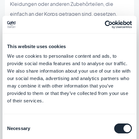
Kleidungen oder anderen Zubehörteilen, die
einfach an der Korps getragen sind, gesetzen.
Stellen Sie vor, Sie haben Ihren persönlich
This website uses cookies
Taschenkalender an Ihrer Uhr registriert oder einen
We use cookies to personalise content and ads, to
Tenisschläger, der die Zahl von Kalorie Sie
provide social media features and to analyse our traffic.
verbrennen wenn Sie spielen berechnen, würde.
We also share information about your use of our site with
Google und Apple sind gerade diesen neuen
our social media, advertising and analytics partners who
may combine it with other information that you’ve
Konzept an der Markt werfen. Apple mit seine
provided to them or that they’ve collected from your use
iWatch
, die Ihren sportlichen Aktivität kontrollieren
of their services.
und messen kann (sie wird dieses Jahr verfügbar
sein), und Google mit seine
Google Glass
, die Sie
Consent
alle die Informationen Sie brauchen können geben
Necessary
Selection
wird um Ihrer sportlichen Leistung zu verbessern