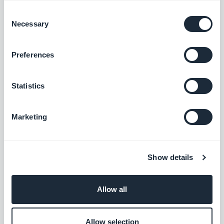
CMO
Consent
Ich bin CMO und Mitgesellschafter von
Necessary
Selection
GoodBarber. In diesem Blog teile ich
praktische Tipps, wie Sie das Beste aus
Mehr erfahren
GoodBarber herausholen können, Analysen zu
Preferences
den Trends, die die Mobile- und No-Code-Welt
verändern, sowie einige Gedanken zu den
Statistics
Auswirkungen von künstlicher Intelligenz auf
unsere Branche. Wenn ein Artikel bei Ihnen eine
Frage, eine Idee oder ein Feedback auslöst,
Marketing
lassen Sie uns in den Kommentaren darüber
sprechen.
Show details
Allow all
Allow selection