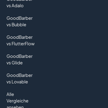
vs Adalo
GoodBarber
vs Bubble
GoodBarber
vs FlutterFlow
GoodBarber
vs Glide
GoodBarber
vs Lovable
Alle
Vergleiche
ansehen