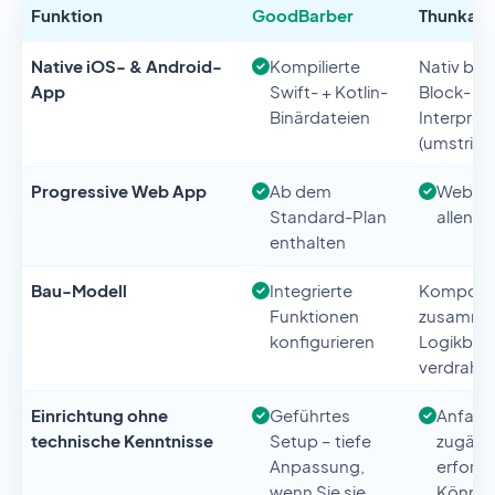
Funktion
GoodBarber
Thunkabl
Native iOS- & Android-
Kompilierte
Nativ be
App
Swift- + Kotlin-
Block-
Binärdateien
Interpret
(umstritt
Progressive Web App
Ab dem
Web-Au
Standard-Plan
allen Ta
enthalten
Bau-Modell
Integrierte
Kompone
Funktionen
zusamme
konfigurieren
Logikblö
verdraht
Einrichtung ohne
Geführtes
Anfang
technische Kenntnisse
Setup – tiefe
zugängl
Anpassung,
erforde
wenn Sie sie
Können