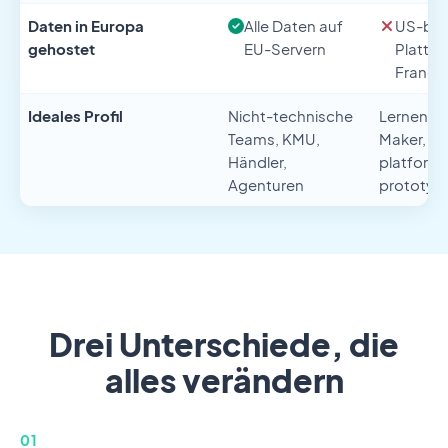
Daten in Europa
Alle Daten auf
US-bas
gehostet
EU-Servern
Plattfo
Francis
Ideales Profil
Nicht-technische
Lernende,
Teams, KMU,
Maker, di
Händler,
platform
Agenturen
prototypi
Drei Unterschiede, die
alles verändern
01