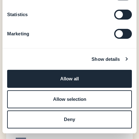
PWA-Ausgabe
0 % Provision auf E-Commerce-Transaktionen
Statistics
Native iOS- + Android-Apps – ab 55 €/Monat
Marketing
Native iOS- + Android-Ausgabe (Swift + Kotlin)
Native In-App-Käufe (Apple StoreKit / Google
Play Billing)
Nutzer-Authentifizierung, Treue, Buchung
Show details
20 Erweiterungen inklusive
Support bei der Store-Veröffentlichung (GBTC)
Allow all
Preise ansehen
Allow selection
Deny
Thunkable
—