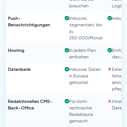
brauchen
Logik 
Push-
Inklusive,
Inklusiv
Benachrichtigungen
segmentiert, bis
zu
250.000/Monat
Hosting
In jedem Plan
Enthalt
enthalten
das Abo
Datenbank
Inklusive, Daten
Extern 
in Europa
Airtabl
gehostet
einzuri
pflege
Redaktionelles CMS-
Für nicht-
Inhalte
Back-Office
technische
Datenq
Redakteure
gemacht