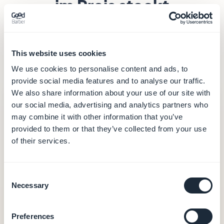
im Preis steckt
Der Abopreis erzählt nicht die ganze Geschichte.
Es zählt, was Sie dafür bekommen – und was Sie
This website uses cookies
separat zusammenbauen und pflegen müssen.
We use cookies to personalise content and ads, to
provide social media features and to analyse our traffic.
We also share information about your use of our site with
GoodBarber
– ab 30 €/Monat
our social media, advertising and analytics partners who
30 €
may combine it with other information that you’ve
provided to them or that they’ve collected from your use
/Monat (jährliche Abrechnung – 360
of their services.
€/Jahr)
Consent
Hosting und Datenbank (Daten in Europa)
Necessary
Selection
CMS und Back-Office
Push-Benachrichtigungen (10.000/Monat)
Preferences
Integrierte Analytics