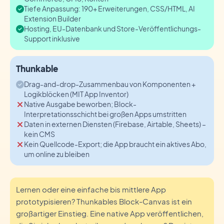
Tiefe Anpassung: 190+ Erweiterungen, CSS/HTML, AI
Extension Builder
Hosting, EU-Datenbank und Store-Veröffentlichungs-
Support inklusive
Thunkable
Drag-and-drop-Zusammenbau von Komponenten +
Logikblöcken (MIT App Inventor)
Native Ausgabe beworben; Block-
Interpretationsschicht bei großen Apps umstritten
Daten in externen Diensten (Firebase, Airtable, Sheets) –
kein CMS
Kein Quellcode-Export; die App braucht ein aktives Abo,
um online zu bleiben
Lernen oder eine einfache bis mittlere App
prototypisieren? Thunkables Block-Canvas ist ein
großartiger Einstieg. Eine native App veröffentlichen,