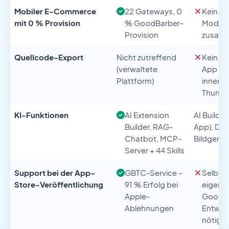
Mobiler E-Commerce
22 Gateways, 0
Kein in
mit 0 % Provision
% GoodBarber-
Modul –
Provision
zusam
Quellcode-Export
Nicht zutreffend
Kein Ex
(verwaltete
App leb
Plattform)
innerha
Thunka
KI-Funktionen
AI Extension
AI Builde
Builder, RAG-
App), Di
Chatbot, MCP-
Bildgener
Server + 44 Skills
Support bei der App-
GBTC-Service –
Selbst 
Store-Veröffentlichung
91 % Erfolg bei
eigene
Apple-
Google
Ablehnungen
Entwic
nötig