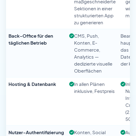
maßgeschneiderte
ges
Sektionen in einer
wird
strukturierten App
mit 
zu generieren
Back-Office für den
CMS, Push,
Bearbe
täglichen Betrieb
Konten, E-
haupts
Commerce,
das Ch
Analytics —
Datens
dedizierte visuelle
der KI 
Oberflächen
Hosting & Datenbank
In allen Plänen
Inklu
inklusive, Festpreis
Nutz
Inte
Cred
(2.0
50.
Nutzer-Authentifizierung
Konten, Social
Auth