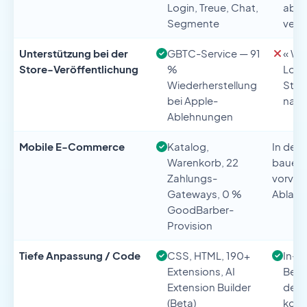
Login, Treue, Chat,
ab P
Segmente
verf
Unterstützung bei der
GBTC-Service — 91
« We
Store-Veröffentlichung
%
Logik
Wiederherstellung
Stor
bei Apple-
nativ
Ablehnungen
Mobile E-Commerce
Katalog,
In der
Warenkorb, 22
bauen,
Zahlungs-
vorver
Gateways, 0 %
Ablauf
GoodBarber-
Provision
Tiefe Anpassung / Code
CSS, HTML, 190+
In-A
Extensions, AI
Bear
Extension Builder
den
(Beta)
kost