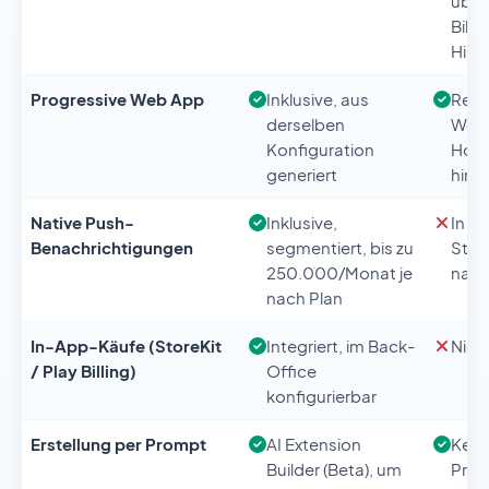
übe
Bild
Hinz
Progressive Web App
Inklusive, aus
Resp
derselben
Webs
Konfiguration
Home
generiert
hinz
Native Push-
Inklusive,
In d
Benachrichtigungen
segmentiert, bis zu
Stad
250.000/Monat je
nativ
nach Plan
In-App-Käufe (StoreKit
Integriert, im Back-
Nich
/ Play Billing)
Office
konfigurierbar
Erstellung per Prompt
AI Extension
Kern
Builder (Beta), um
Prod