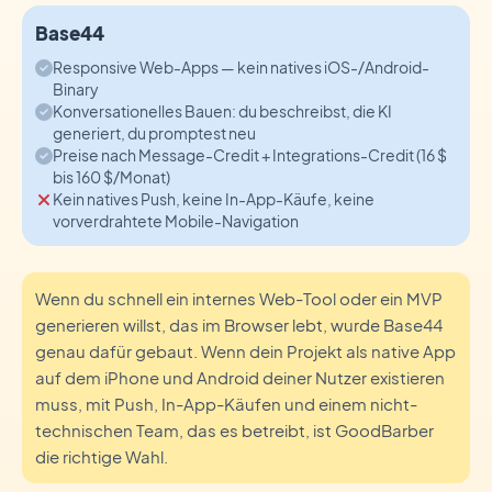
Base44
Responsive Web-Apps — kein natives iOS-/Android-
Binary
Konversationelles Bauen: du beschreibst, die KI
generiert, du promptest neu
Preise nach Message-Credit + Integrations-Credit (16 $
bis 160 $/Monat)
Kein natives Push, keine In-App-Käufe, keine
vorverdrahtete Mobile-Navigation
Wenn du schnell ein internes Web-Tool oder ein MVP
generieren willst, das im Browser lebt, wurde Base44
genau dafür gebaut. Wenn dein Projekt als native App
auf dem iPhone und Android deiner Nutzer existieren
muss, mit Push, In-App-Käufen und einem nicht-
technischen Team, das es betreibt, ist GoodBarber
die richtige Wahl.