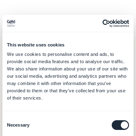
Die echten Kosten,
This website uses cookies
jenseits des angezeigten
We use cookies to personalise content and ads, to
provide social media features and to analyse our traffic.
Preises
We also share information about your use of our site with
our social media, advertising and analytics partners who
Base44 rechnet über
zwei parallele Zähler
ab —
may combine it with other information that you’ve
Message-Credits und Integrations-Credits — die
provided to them or that they’ve collected from your use
of their services.
sich mit der Nutzung leeren. Hier ist, Posten für
Posten, was jeder Preis umfasst.
Consent
Necessary
Selection
GoodBarber
— ab 30 €/Monat