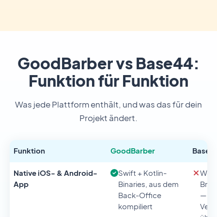
GoodBarber vs Base44:
Funktion für Funktion
Was jede Plattform enthält, und was das für dein
Projekt ändert.
Funktion
GoodBarber
Base4
Native iOS- & Android-
Swift + Kotlin-
Web
App
Binaries, aus dem
Brow
Back-Office
— di
kompiliert
Versi