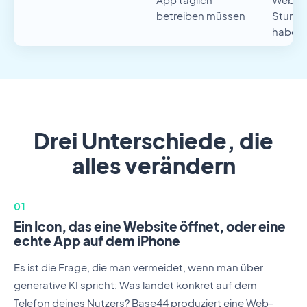
betreiben müssen
Stunde
haben 
Drei Unterschiede, die
alles verändern
01
Ein Icon, das eine Website öffnet, oder eine
echte App auf dem iPhone
Es ist die Frage, die man vermeidet, wenn man über
generative KI spricht: Was landet konkret auf dem
Telefon deines Nutzers? Base44 produziert eine Web-