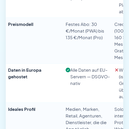
Plän
ab B
Preismodell
Festes Abo: 30
Credit
€/Monat (PWA) bis
(100 M
135 €/Monat (Pro)
160 $/
Messag
Gratisp
Messa
Daten in Europa
Alle Daten auf EU-
Wix-
gehostet
Servern — DSGVO-
(isra
nativ
Grup
über
auße
Ideales Profil
Medien, Marken,
Solo-G
Retail, Agenturen,
intern
Dienstleister, die die
Prototy
App täglich
Web-To