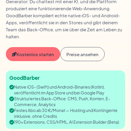
Generator: Du chattest mit einer KI, und die Plattform
produziert eine funktionierende Web-Anwendung.
GoodBarber kompiliert echte native iOS- und Android-
Apps, veröffentlicht sie in den Stores und gibt deinem
Team das Back-Office, um sie über die Zeit am Leben zu
halten.
Kostenlos starten
Preise ansehen
GoodBarber
Native iOS- (Swift) und Android-Binaries (Kotlin),
veröffentlicht im App Store und bei Google Play
Strukturiertes Back-Office: CMS, Push, Konten, E-
Commerce, Analytics
Festes Abo ab 30 €/Monat — Hosting und Kontingente
inklusive, ohne Credits
190+ Extensions, CSS/HTML, AI Extension Builder (Beta)