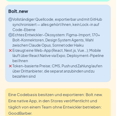
Bolt.new
Vollständiger Quellcode, exportierbar und mit GitHub
synchronisiert — alles gehört Ihnen, kein Lock-in auf
Code-Ebene
Echtes Entwickler-Ökosystem: Figma-Import, 170+
Bolt-Konnektoren, Design System Agents, Wahl
zwischen Claude Opus, Sonnet oder Haiku
Erzeugt eine Web-App (React, Next.js, Vue…); Mobile
läuft über React Native via Expo, Deployment-Pipeline
bei Ihnen
Token-basierte Preise; CMS, Push und Zahlung laufen
über Drittanbieter, die separat anzubinden und zu
bezahlen sind
Eine Codebasis besitzen und exportieren: Bolt.new.
Eine native App, in den Stores veröffentlicht und
täglich von einem Team ohne Entwickler betrieben:
GoodBarber.