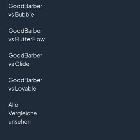
GoodBarber
vs Bubble
GoodBarber
vs FlutterFlow
GoodBarber
vs Glide
GoodBarber
vs Lovable
Alle
Vergleiche
ansehen