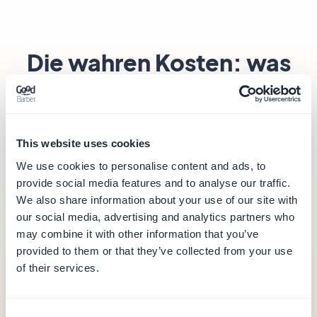
Die wahren Kosten: was
im Preis steckt
Das beworbene Abo erzählt nur einen Teil der
Geschichte — und noch weniger, wenn ein Token-
This website uses cookies
Zähler die Iterationen taktet und Push, CMS und
We use cookies to personalise content and ads, to
Zahlung über parallel angebundene
provide social media features and to analyse our traffic.
We also share information about your use of our site with
Drittanbieterdienste laufen.
our social media, advertising and analytics partners who
may combine it with other information that you’ve
provided to them or that they’ve collected from your use
GoodBarber
— ab 30 €/Monat
of their services.
30 €
/Monat (jährliche Abrechnung)
Consent