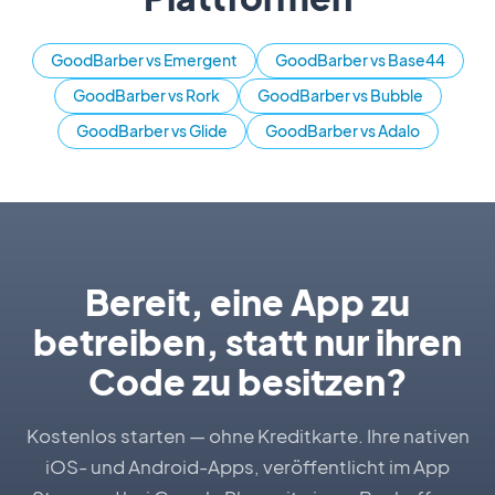
GoodBarber vs Emergent
GoodBarber vs Base44
GoodBarber vs Rork
GoodBarber vs Bubble
GoodBarber vs Glide
GoodBarber vs Adalo
Bereit, eine App zu
betreiben, statt nur ihren
Code zu besitzen?
Kostenlos starten — ohne Kreditkarte. Ihre nativen
iOS- und Android-Apps, veröffentlicht im App