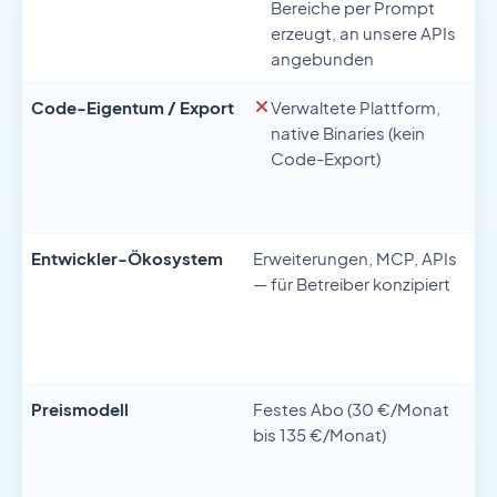
Bereiche per Prompt
erzeugt, an unsere APIs
angebunden
Code-Eigentum / Export
Verwaltete Plattform,
native Binaries (kein
Code-Export)
Entwickler-Ökosystem
Erweiterungen, MCP, APIs
— für Betreiber konzipiert
Preismodell
Festes Abo (30 €/Monat
To
bis 135 €/Monat)
Pl
25
Mi