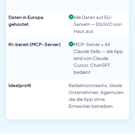
$/
Daten in Europa
Alle Daten auf EU-
gehostet
Servern — DSGVO von
Haus aus
KI-bereit (MCP-Server)
MCP-Server + 44
Mi
Claude Skills — die App
Au
wird von Claude,
Dr
Cursor, ChatGPT
be
bedient
Idealprofil
Redaktionsteams, lokale
En
Unternehmen, Agenturen,
P
die die App ohne
W
Entwickler betreiben
B
Po