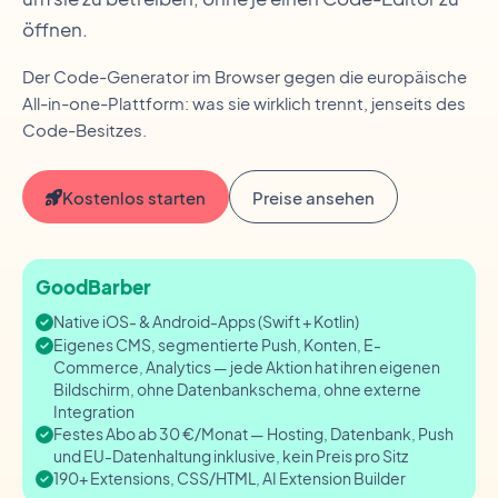
öffnen.
Der Code-Generator im Browser gegen die europäische
All-in-one-Plattform: was sie wirklich trennt, jenseits des
Code-Besitzes.
Kostenlos starten
Preise ansehen
GoodBarber
Native iOS- & Android-Apps (Swift + Kotlin)
Eigenes CMS, segmentierte Push, Konten, E-
Commerce, Analytics — jede Aktion hat ihren eigenen
Bildschirm, ohne Datenbankschema, ohne externe
Integration
Festes Abo ab 30 €/Monat — Hosting, Datenbank, Push
und EU-Datenhaltung inklusive, kein Preis pro Sitz
190+ Extensions, CSS/HTML, AI Extension Builder