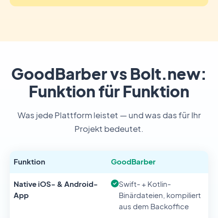
GoodBarber vs Bolt.new:
Funktion für Funktion
Was jede Plattform leistet — und was das für Ihr
Projekt bedeutet.
Funktion
GoodBarber
B
Native iOS- & Android-
Swift- + Kotlin-
App
Binärdateien, kompiliert
aus dem Backoffice