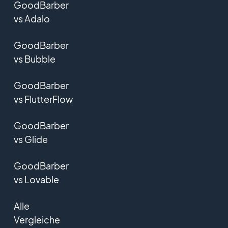
GoodBarber
vs Adalo
GoodBarber
vs Bubble
GoodBarber
vs FlutterFlow
GoodBarber
vs Glide
GoodBarber
vs Lovable
Alle
Vergleiche