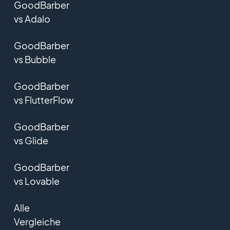
GoodBarber
vs Adalo
GoodBarber
vs Bubble
GoodBarber
vs FlutterFlow
GoodBarber
vs Glide
GoodBarber
vs Lovable
Alle
Vergleiche