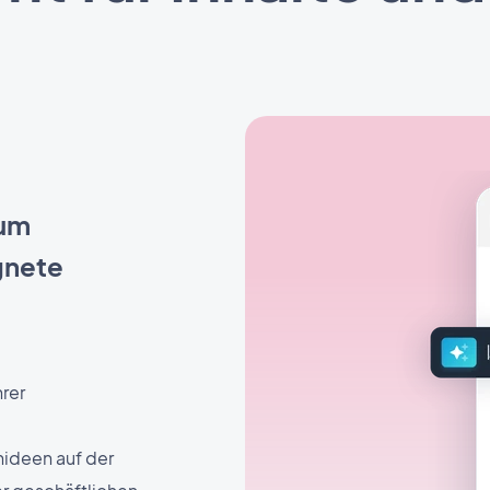
 um
gnete
rer
ideen auf der