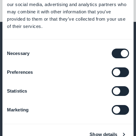
our social media, advertising and analytics partners who
may combine it with other information that you’ve
provided to them or that they’ve collected from your use
of their services.
Consent
Necessary
Selection
Und vieles mehr
Preferences
Statistics
Marketing
Favoriten für Ihre Leser
Ihre Leser können Ihre Artikel lokal speichern, um sie
Show details