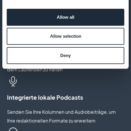
später abzurufen, auch wenn keine Verbindung
besteht
Allow all
Allow selection
Nachrichten-Push-Benachrichtigungen
Senden Sie Echtzeit-Benachrichtigungen, um Ihre
Deny
Leser über die neuesten lokalen Nachrichten auf
dem Laufenden zu halten
Integrierte lokale Podcasts
Senden Sie Ihre Kolumnen und Audiobeiträge, um
Ihre redaktionellen Formate zu erweitern