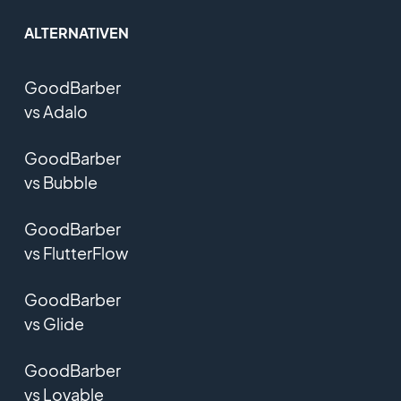
ALTERNATIVEN
GoodBarber
vs Adalo
GoodBarber
vs Bubble
GoodBarber
vs FlutterFlow
GoodBarber
vs Glide
GoodBarber
vs Lovable