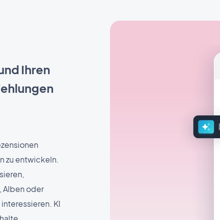
 und Ihren
pfehlungen
Rezensionen
n zu entwickeln.
sieren,
, Alben oder
interessieren. KI
nhalte