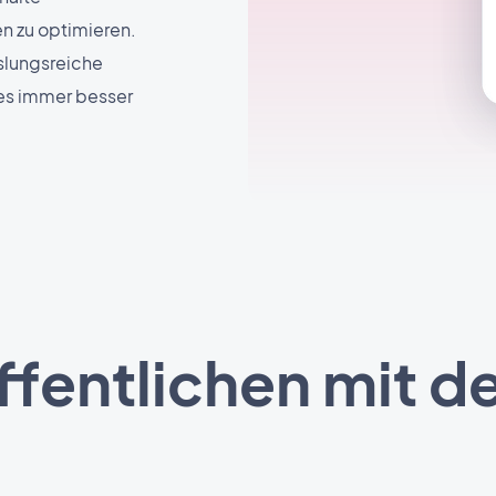
n zu optimieren.
slungsreiche
nes immer besser
ffentlichen mit 