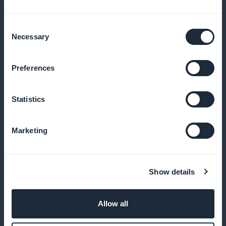
Consent
Necessary
Selection
Analysieren Sie das Verhalten Ihrer Nutzer
Preferences
Zugriffsstatistiken über gelesene Inhalte, Häufigkeit
der Besuche und durchgeführte Aktionen
Statistics
Marketing
Gezielte Push-Nachrichten senden
Benachrichtigen Sie Ihre Nutzer, wenn neue Inhalte
Show details
oder Verfügbarkeiten veröffentlicht werden
Allow all