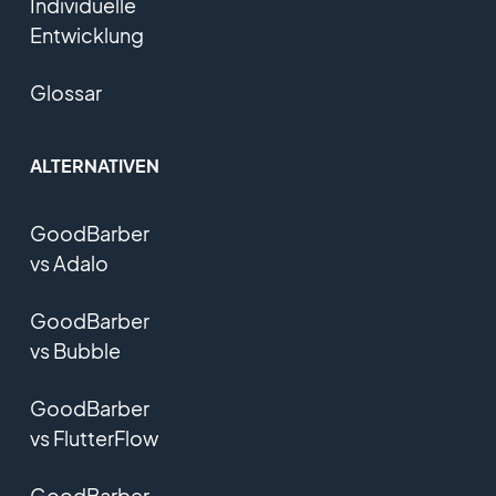
Individuelle
Entwicklung
Glossar
ALTERNATIVEN
GoodBarber
vs Adalo
GoodBarber
vs Bubble
GoodBarber
vs FlutterFlow
GoodBarber