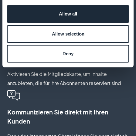
Informieren Sie Ihre Kunden, wenn ein Artikel
Allow all
veröffentlicht wird oder ein neuer Platz frei wird
Allow selection
Bieten Sie den Mitgliedern exklusiven
Deny
Zugang
Aktivieren Sie die Mitgliedskarte, um Inhalte
anzubieten, die für Ihre Abonnenten reserviert sind
Kommunizieren Sie direkt mit Ihren
Kunden