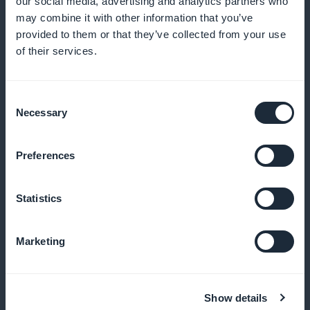
our social media, advertising and analytics partners who
may combine it with other information that you’ve
Und vieles mehr
provided to them or that they’ve collected from your use
of their services.
Consent
Necessary
Selection
Preferences
Analysieren Sie, wie Ihre Anwendung
genutzt wird
Statistics
Zugriff auf detaillierte Statistiken über das
Nutzerverhalten und die angesehenen Inhalte
Marketing
Show details
Gezielte Benachrichtigungen senden