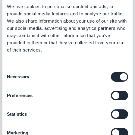
denen automatisch Push-
We use cookies to personalise content and ads, to
Benachrichtigungen an Ihre App-Nutzer
Kostenlos
provide social media features and to analyse our traffic.
versendet werden
We also share information about your use of our site with
our social media, advertising and analytics partners who
may combine it with other information that you’ve
Automatische Push-
provided to them or that they’ve collected from your use
Benachrichtigungen
of their services.
Gibt es etwas Neues zu Ihrer App?
Benachrichtigen Sie automatisch Ihre
Nutzer
Kostenlos
Consent
Necessary
Selection
Vimeo
Preferences
Mit der Vimeo-Integration für Ihre
GoodBarber-App synchronisieren Sie Ihre
Vimeo-Inhalte automatisch und in Echtzeit
Statistics
Kostenlos
mit Ihrer App.
Marketing