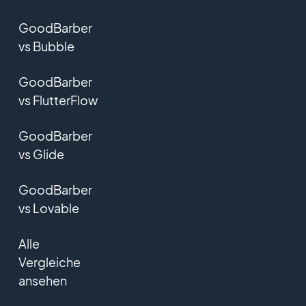
GoodBarber
vs Bubble
GoodBarber
vs FlutterFlow
GoodBarber
vs Glide
GoodBarber
vs Lovable
Alle
Vergleiche
ansehen