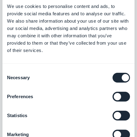
We use cookies to personalise content and ads, to
provide social media features and to analyse our traffic.
Squarespace
We also share information about your use of our site with
Aktivieren Sie die Verbindung mit
our social media, advertising and analytics partners who
Squarespace, damit Ihre Inhalte in Ihrer
may combine it with other information that you’ve
App angezeigt werden
Kostenlos
provided to them or that they’ve collected from your use
of their services.
iCal / vCal
Consent
Fügen Sie Ihrer App mit der iCal/vCal-
Necessary
Selection
Integration von GoodBarber einen
Kalender hinzu
Kostenlos
Preferences
Flickr
Statistics
Integrieren Sie Fotos aus Internetposts
automatisch in Ihre App
Marketing