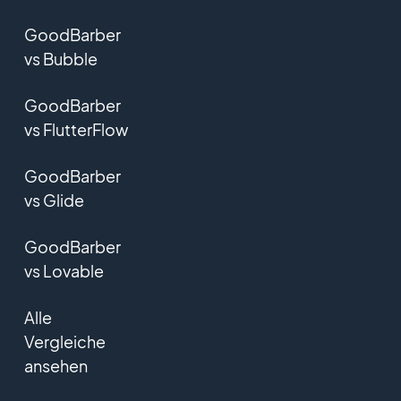
GoodBarber
vs Bubble
GoodBarber
vs FlutterFlow
GoodBarber
vs Glide
GoodBarber
vs Lovable
Alle
Vergleiche
ansehen