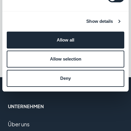
Kostenlos
Show details
Vimeo
Mit der Vimeo-Integration für Ihre
Allow all
GoodBarber-App synchronisieren Sie Ihre
Vimeo-Inhalte automatisch und in Echtzeit
Kostenlos
mit Ihrer App.
Allow selection
Deny
UNTERNEHMEN
Über uns