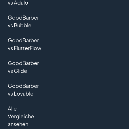
vs Adalo
GoodBarber
vs Bubble
GoodBarber
vs FlutterFlow
GoodBarber
vs Glide
GoodBarber
vs Lovable
Alle
Vergleiche
ansehen