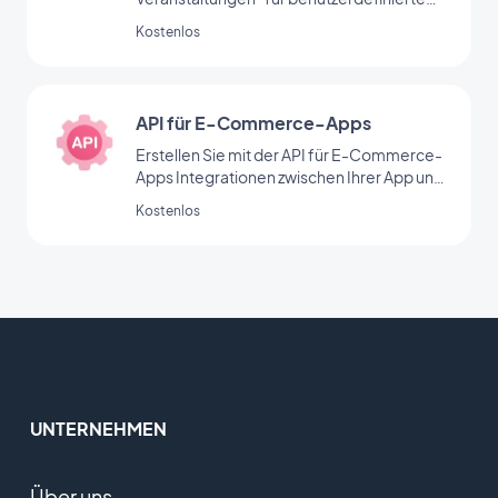
Feeds von GoodBarber teilen Sie
Kostenlos
Veranstaltungen über Ihren eigenen
benutzerdefinierten Feed.
API für E-Commerce-Apps
Erstellen Sie mit der API für E-Commerce-
Apps Integrationen zwischen Ihrer App und
externen Diensten. Es stehen mehrere
Kostenlos
Methoden zur Verfügung, um Push-
Benachrichtigungen zu versenden, Kunden
und Bestellungen einzusehen, Ihren
Produktkatalog zu verwalten,
Marketingaktionen zu erstellen oder
Statistiken zu erhalten.
UNTERNEHMEN
Über uns