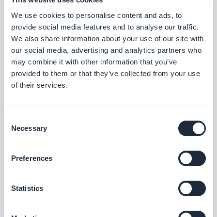
We use cookies to personalise content and ads, to
provide social media features and to analyse our traffic.
We also share information about your use of our site with
our social media, advertising and analytics partners who
may combine it with other information that you’ve
provided to them or that they’ve collected from your use
of their services.
Und vieles mehr
Consent
Die API wird regelmäßig erweitert
Necessary
Selection
Preferences
Die
API für Content-Apps
ist nicht in Stein
gemeißelt. Regelmäßig werden neue
Statistics
Methoden hinzugefügt. Sie sind alle in einer
umfassenden, frei zugänglichen