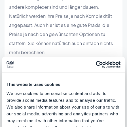
andere komplexer sind und länger dauern.
Natürlich werden Ihre Preise je nach Komplexität
angepasst. Auch hier ist es eine gute Praxis, die
Preise je nach den gewünschten Optionen zu
staffeln. Sie können natürlich auch einfach nichts
mehr berechnen.
2/ Abonnements
This website uses cookies
Unabhängig davon, ob Sie eine Gebühr für die
We use cookies to personalise content and ads, to
Erstellung berechnet haben oder nicht, können Sie
provide social media features and to analyse our traffic.
auch eine Werbeaktion einrichten oder ein
We also share information about your use of our site with
our social media, advertising and analytics partners who
Abonnementsystem (monatlich oder jährlich) für
may combine it with other information that you’ve
Ihre Kunden einrichten. Diese Technisch hat zwei