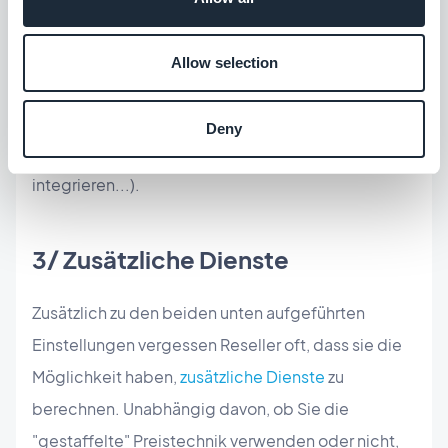
anfallen. Und das hat seinen Preis. Sie können
natürlich auch Einstellungen für Dienste in Ihr
Allow selection
Abonnement integrieren (Design x-mal pro Jahr
aktualisieren, x Push senden pro Monat, Bilder
Deny
und/oder Produkte anstelle des Kunden
integrieren...).
3/ Zusätzliche Dienste
Zusätzlich zu den beiden unten aufgeführten
Einstellungen vergessen Reseller oft, dass sie die
Möglichkeit haben,
zusätzliche Dienste
zu
berechnen. Unabhängig davon, ob Sie die
"gestaffelte" Preistechnik verwenden oder nicht,