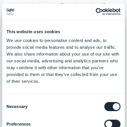
festgelegt haben, ist es Zeit, mit dem Hinzufügen
von Inhalten direkt aus dem Backoffice Ihrer
GoodBarber App zu beginnen. Wenn Sie Inhalte
This website uses cookies
aus externen Quellen importieren möchten,
We use cookies to personalise content and ads, to
verwenden Sie einfach einen unserer
Konnektoren
provide social media features and to analyse our traffic.
und konfigurieren Sie die Einstellungen des
We also share information about your use of our site with
Bereichs, wenn er erstellt wird - und wenn Sie Hilfe
our social media, advertising and analytics partners who
may combine it with other information that you’ve
benötigen, können Sie die detaillierte
Online-Hilfe
provided to them or that they’ve collected from your use
lesen oder den Support kontaktieren. Ihre
of their services.
Anwendung nimmt langsam Form an und wird bald
fertig sein!
Consent
Necessary
Selection
4. Stellen Sie Ihre verschiedenen
Preferences