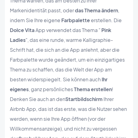
Thema wählen, das am besten zu Ihrer
Markenidentität passt, oder
das Thema ändern
,
indem Sie Ihre eigene
Farbpalette
erstellen. Die
Dolce Vita
App verwendet das Thema "
Pink
Ladies
", das eine runde, warme Kalligraphie-
Schrift hat, die sich an die App anlehnt, aber die
Farbpalette wurde geändert, um ein einzigartiges
Thema zu schaffen, das die Welt der App am
besten widerspiegelt. Sie können auch
Ihr
eigenes
, ganz persönliches
Thema erstellen
!
Denken Sie auch an den
Startbildschirm
Ihrer
Airbnb App, das ist das erste, was die Nutzer sehen
werden, wenn sie Ihre App öffnen (vor der
Willkommensanzeige), und nicht zu vergessen