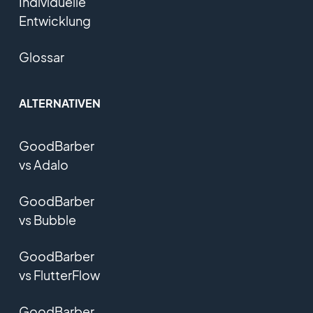
Individuelle
Entwicklung
Glossar
ALTERNATIVEN
GoodBarber
vs Adalo
GoodBarber
vs Bubble
GoodBarber
vs FlutterFlow
GoodBarber