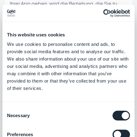
Ihrer App geben, wird die Beziehung, die Sie zu
Ihren Kunden unterhalten, aufgewertet. Sie werden
sich bereits durch den Zugang zum "Motor" ihrer
App geschätzt fühlen. Dies zeigt, dass Sie ihnen
This website uses cookies
vertrauen. Sie können auch stolz darauf sein, dass
We use cookies to personalise content and ads, to
provide social media features and to analyse our traffic.
sie bestimmte Aktionen selbst durchführen
We also share information about your use of our site with
können. Selbst wenn sie ihre App nicht selbst
our social media, advertising and analytics partners who
erstellt haben, werden sie, wenn sie Pushs senden
may combine it with other information that you’ve
provided to them or that they’ve collected from your use
oder Ereignisse im Kalender ihrer App erstellen,
of their services.
nicht zögern, dies mitzuteilen. Und das wird in
Ihrem Interesse sein.
Consent
Necessary
Selection
Zeitersparnis
Wenn Sie Ihren Kunden keinen Zugang zu Ihrem
Preferences