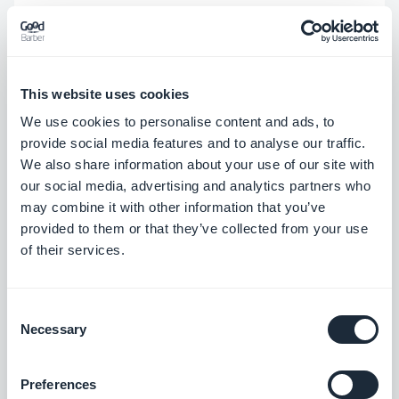
Problem behoben, das dazu führen
konnte, dass das Werbebanner die
Schaltfläche Senden überlagerte.
This website uses cookies
PWA
We use cookies to personalise content and ads, to
provide social media features and to analyse our traffic.
Abschnitt Karte
We also share information about your use of our site with
In Listen, die die Split View-Vorlage
our social media, advertising and analytics partners who
may combine it with other information that you’ve
verwenden, wurde ein Problem
provided to them or that they’ve collected from your use
behoben, bei dem eine falsche
of their services.
Hintergrundfarbe angezeigt wurde.
iOS
Consent
Necessary
In Listen, die die Vorlage Visual Card
Selection
verwenden, gibt es jetzt eine haptische
Preferences
Rückmeldung, wenn der Benutzer ein