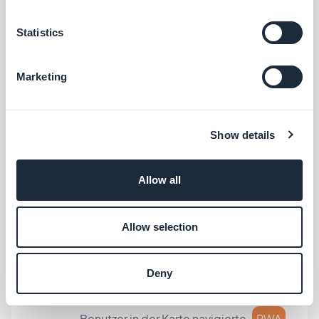
Lesezeichen für einen Kartenstandort
Statistics
setzt.
iOS
Auf den Detailseiten von
Marketing
Kartenstandorten wurde ein Problem
behoben, das zu einem Absturz der
Anwendung führen konnte, wenn der
Show details
Benutzer auf die Kartenansicht tippte.
iOS
Allow all
Abschnitt Ereignisse
Allow selection
Es wurde ein Problem behoben, das
dazu führte, dass die Kartenansicht
Deny
geschlossen wurde, während der
Benutzer in der Karte navigierte.
PWA