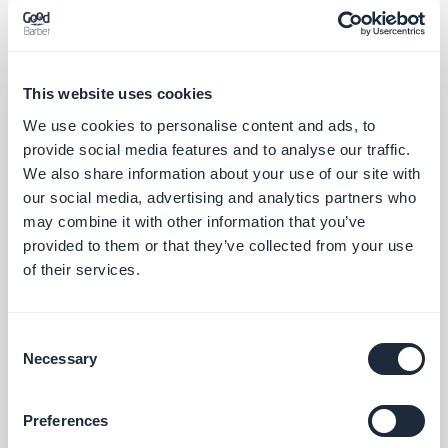
Bereich Kontakt
Fehlerbehebung: Die Symbole waren
nicht zentriert.
iOS
This website uses cookies
Bereiche Klicken
Sie
auf
.
We use cookies to personalise content and ads, to
provide social media features and to analyse our traffic.
Fehlerbehebung: Das Anklicken des
We also share information about your use of our site with
Bereichs konnte nicht funktionieren.
our social media, advertising and analytics partners who
may combine it with other information that you’ve
iOS
[/TAG]
provided to them or that they’ve collected from your use
Add-on Authentifizierung
of their services.
Fehlerbehebung: Der zweite Bildschirm
des Registrierungsprozesses wurde
Consent
nicht angezeigt.
iOS
Necessary
Selection
Fehlerbehebung: Der Text der Begriffe
wurde in den Anmelde- und
Preferences