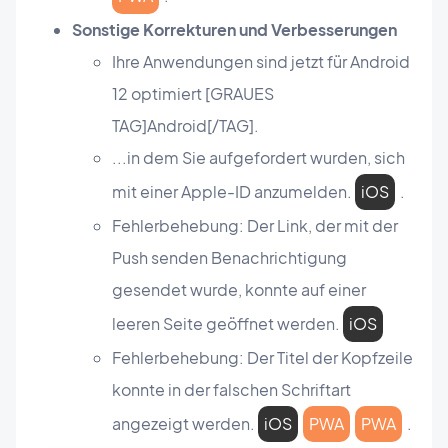
Sonstige Korrekturen und Verbesserungen
Ihre Anwendungen sind jetzt für Android
12 optimiert [GRAUES
TAG]Android[/TAG].
...in dem Sie aufgefordert wurden, sich
mit einer Apple-ID anzumelden.
iOS
.
Fehlerbehebung: Der Link, der mit der
Push senden Benachrichtigung
gesendet wurde, konnte auf einer
leeren Seite geöffnet werden.
iOS
Fehlerbehebung: Der Titel der Kopfzeile
konnte in der falschen Schriftart
angezeigt werden.
iOS
PWA
PWA
.