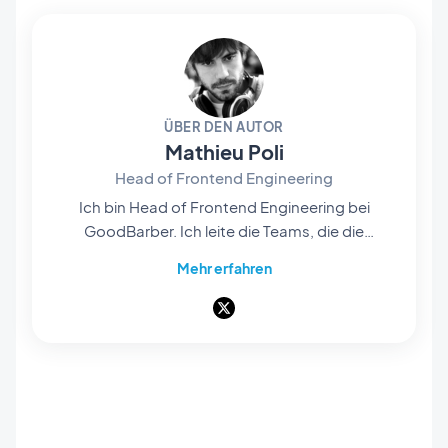
ÜBER DEN AUTOR
Mathieu Poli
Head of Frontend Engineering
Ich bin Head of Frontend Engineering bei
GoodBarber. Ich leite die Teams, die die
Rendering-Engines im Herzen unserer No-
Mehr erfahren
Code-Plattform entwickeln: Sie sind es, die die
Projekte unserer Nutzer zum Leben erwecken
und in native Apps verwandeln – flüssig und
sorgfältig gestaltet. Alles, was man auf dem
Bildschirm sieht und bedient, geht durch ihre
Hände. Als Pionier des mobilen No-Code,
begeistert von Softwarearchitektur und
Produktdesign, unterrichte ich außerdem an