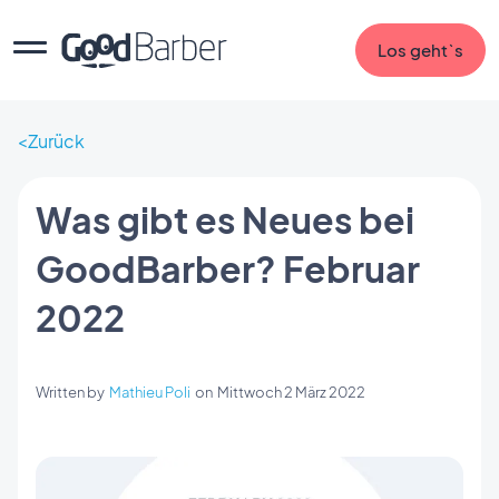
Los geht`s
Zurück
Was gibt es Neues bei
GoodBarber? Februar
2022
Written by
Mathieu Poli
on
Mittwoch 2 März 2022