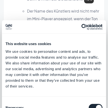
Der Name des Künstlers wird nicht mehr
im Mini-Player angezeigt, wenn der Ton
aus einem Bereich von Podcasts
abgespielt wird....
iOS
[/TAG]
This website uses cookies
Bereich Karte
We use cookies to personalise content and ads, to
provide social media features and to analyse our traffic.
Wenn der Benutzer in der Detailansicht
We also share information about your use of our site with
auf die Kartenvorschau klickt, erscheint
our social media, advertising and analytics partners who
ein Pop-up-Fenster mit der Frage,
may combine it with other information that you’ve
provided to them or that they’ve collected from your use
welchen Kartendienst der Benutzer
of their services.
öffnen möchte...
iOS
In der Liste wurde ein Fehler bei der
Consent
Necessary