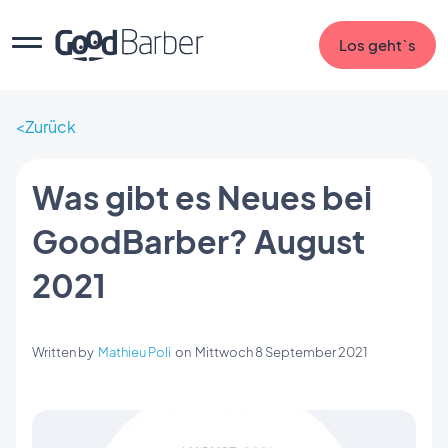
Los geht`s
Zurück
Was gibt es Neues bei
GoodBarber? August
2021
Written by
Mathieu Poli
on
Mittwoch 8 September 2021