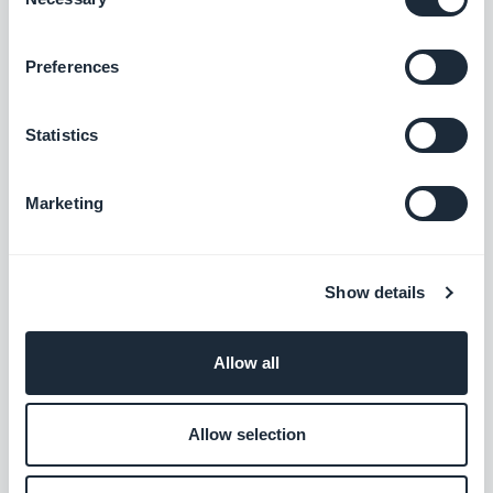
Selection
Anzeige des Dollarsymbols behoben.
[ORANGEFARBENER TAG] PWA [/TAG]
Preferences
Bereiche Bookmark
Statistics
In der Detailansicht von Ton- oder
Videoinhalten wurde ein Problem
Marketing
behoben, das dazu führte, dass eine
falsche Design-Vorlage verwendet
wurde...[GREY TAG] Android [/TAG]
Show details
Problem behoben, das dazu führte, dass
Allow all
zwischen dem Inhalt und dem unteren
Rand des Bildschirms ein leerer Raum
Allow selection
angezeigt wurde...
Android
.