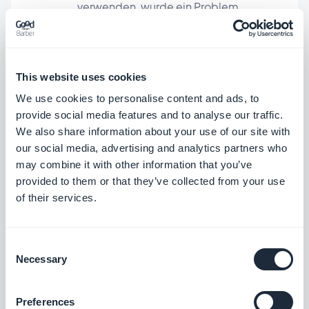
verwenden, wurde ein Problem
behoben, das dazu führte, dass die
Aktionsschaltfläche immer sichtbar war.
iOS
This website uses cookies
TabBar-Menüs
We use cookies to personalise content and ads, to
provide social media features and to analyse our traffic.
Ein Problem wurde behoben, das dazu
We also share information about your use of our site with
führte, dass der Hintergrund in einigen
our social media, advertising and analytics partners who
Fällen über der unteren
may combine it with other information that you’ve
provided to them or that they’ve collected from your use
Navigationsleiste des Systems
of their services.
angezeigt wurde.
Android
Ein Anzeigeproblem wurde behoben,
Consent
das auftrat, wenn die PWA auf dem
Necessary
Selection
Startbildschirm einiger Android-Geräte
installiert ist.
PWA
Preferences