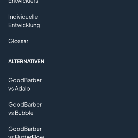
Entwicklers
Individuelle
Entwicklung
Glossar
ALTERNATIVEN
GoodBarber
vs Adalo
GoodBarber
vs Bubble
GoodBarber
vs FlutterFlow