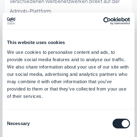
verschiedenen Werbenetzwerken direkt auf der
Admob-Plattform.
Bieten Sie eine bessere Benutzererfahrung:
Die
Relevanz und Qualität der in Ihrer App angezeigten
This website uses cookies
Werbung ist entscheidend für den Erfolg und die
We use cookies to personalise content and ads, to
Rentabilität Ihrer App. Deshalb hält AdMob alle
provide social media features and to analyse our traffic.
We also share information about your use of our site with
Anforderungen der Werbetreibenden auf einem
our social media, advertising and analytics partners who
hohen Niveau, um sich gegen Malware,
may combine it with other information that you’ve
Identitätsdiebstahl, bösartige Inhalte usw. zu
provided to them or that they’ve collected from your use
of their services.
wehren. Funktionen wie das
Anzeigenüberprüfungszentrum
ermöglichen es
Consent
Ihnen, zu sehen, welche Anzeigen tatsächlich in
Necessary
Selection
Ihrer Anwendung geschaltet wurden und