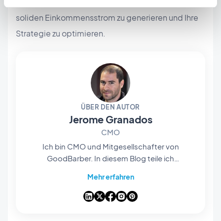
(ANO)
und Mediationsgruppen helfen Ihnen, einen
soliden Einkommensstrom zu generieren und Ihre
Strategie zu optimieren.
ÜBER DEN AUTOR
Jerome Granados
CMO
Ich bin CMO und Mitgesellschafter von
GoodBarber. In diesem Blog teile ich
praktische Tipps, wie Sie das Beste aus
Mehr erfahren
GoodBarber herausholen können, Analysen zu
den Trends, die die Mobile- und No-Code-Welt
verändern, sowie einige Gedanken zu den
Auswirkungen von künstlicher Intelligenz auf