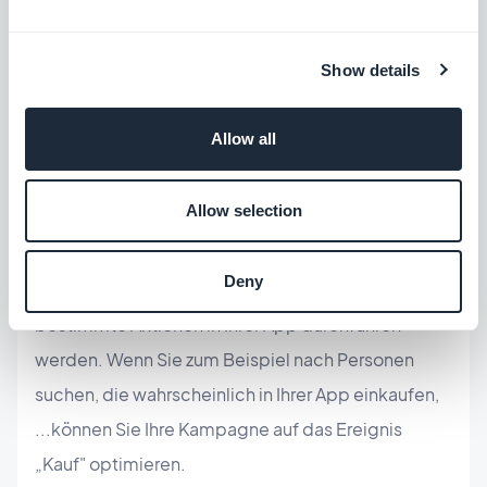
eine gute Chance, die Anzahl der Downloads Ihrer
App zu erhöhen.
Show details
Das Einrichten von App-Ereignissen ermöglicht
Allow all
Ihnen, verschiedene Typen der
Kampagnenoptimierung zu nutzen, wie z.B.
die
Allow selection
Optimierung von App-Ereignissen
. Dieser Typ der
Kampagnenoptimierung kann Ihnen dabei helfen,
Deny
die Nutzer zu finden, die am wahrscheinlichsten
bestimmte Aktionen in Ihrer App durchführen
werden. Wenn Sie zum Beispiel nach Personen
suchen, die wahrscheinlich in Ihrer App einkaufen,
...können Sie Ihre Kampagne auf das Ereignis
„Kauf" optimieren.