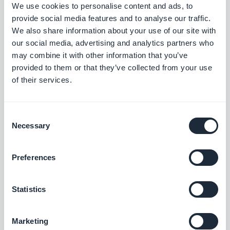
We use cookies to personalise content and ads, to
Fördern Sie die Treue Ihrer Kunden, indem Sie
provide social media features and to analyse our traffic.
We also share information about your use of our site with
ihnen z.B. Werbung für Ihre neuesten
our social media, advertising and analytics partners who
Produkte oder Bestseller anbieten.
may combine it with other information that you’ve
provided to them or that they’ve collected from your use
Schließen Sie Ihre Kunden von Ihren
of their services.
Akquisitionskampagnen aus, damit sie nicht
mit Werbung belästigt werden, die nicht für
Consent
sie relevant ist.
Necessary
Selection
Preferences
Erhöhen Sie die Downloads Ihrer
App
Statistics
Mit effektiveren Werbekampagnen, die an die
Marketing
richtigen Zielgruppen gerichtet sind, haben Sie