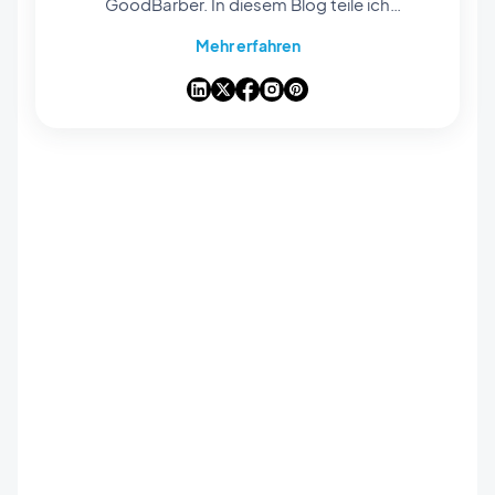
GoodBarber. In diesem Blog teile ich
praktische Tipps, wie Sie das Beste aus
Mehr erfahren
GoodBarber herausholen können, Analysen zu
den Trends, die die Mobile- und No-Code-Welt
verändern, sowie einige Gedanken zu den
Auswirkungen von künstlicher Intelligenz auf
unsere Branche. Wenn ein Artikel bei Ihnen eine
Frage, eine Idee oder ein Feedback auslöst,
lassen Sie uns in den Kommentaren darüber
sprechen.