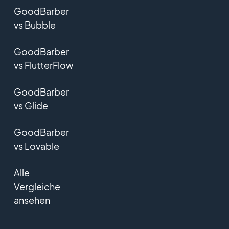
GoodBarber
vs Bubble
GoodBarber
vs FlutterFlow
GoodBarber
vs Glide
GoodBarber
vs Lovable
Alle
Vergleiche
ansehen