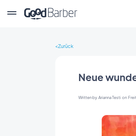
Zurück
Neue wunder
Written by
Arianna Testi
on
Frei