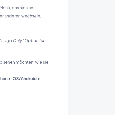
-Menü, das sich am
ner anderen wechseln,
 "Logo Only" Option für
so sehen möchten, wie sie
chen > iOS/Android >