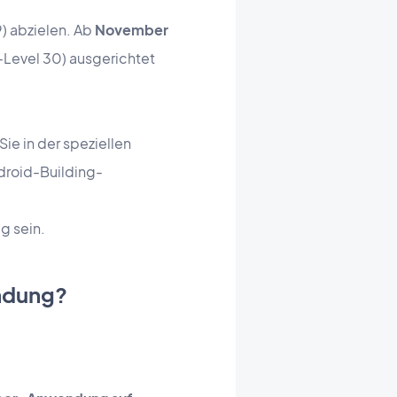
) abzielen. Ab
November
-Level 30) ausgerichtet
ie in der speziellen
ndroid-Building-
g sein.
ndung?