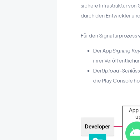
sichere Infrastruktur vo
durch den Entwickler und
Für den Signaturprozess
Der App
Signing Key
ihrer Veröffentlichu
Der
Upload-Schlüss
die Play Console h