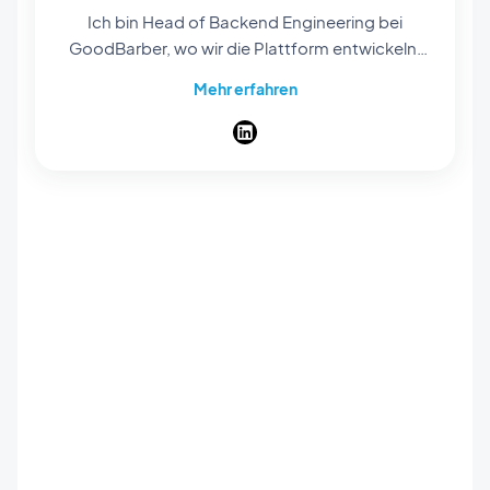
Ich bin Head of Backend Engineering bei
GoodBarber, wo wir die Plattform entwickeln,
mit der jeder native Apps erstellen kann, ohne
Mehr erfahren
eine Zeile Code zu schreiben. Mein Team
verantwortet alles, was hinter den Kulissen
läuft — die APIs, Services und die Infrastruktur,
die aus einem No-Code-Projekt echte
veröffentlichte Apps machen, mit Hosting,
Push und einem kompletten Shop. Ich
schreibe über das Engineering, das No-Code
im großen Maßstab am Laufen hält, und
darüber, wo KI dabei ins Spiel kommt.