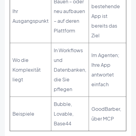
Bauen – oder
bestehende
Ihr
neu aufbauen
App ist
Ausgangspunkt
– auf deren
bereits das
Plattform
Ziel
In Workflows
Im Agenten;
Wo die
und
Ihre App
Komplexität
Datenbanken,
antwortet
liegt
die Sie
einfach
pflegen
Bubble,
GoodBarber,
Beispiele
Lovable,
über MCP
Base44