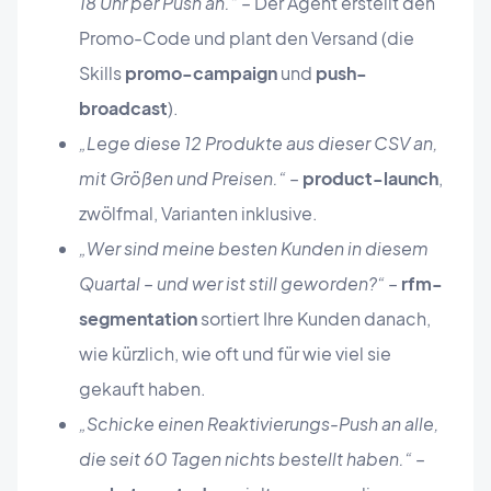
18 Uhr per Push an.“
– Der Agent erstellt den
Promo-Code und plant den Versand (die
Skills
promo-campaign
und
push-
broadcast
).
„Lege diese 12 Produkte aus dieser CSV an,
mit Größen und Preisen.“
–
product-launch
,
zwölfmal, Varianten inklusive.
„Wer sind meine besten Kunden in diesem
Quartal – und wer ist still geworden?“
–
rfm-
segmentation
sortiert Ihre Kunden danach,
wie kürzlich, wie oft und für wie viel sie
gekauft haben.
„Schicke einen Reaktivierungs-Push an alle,
die seit 60 Tagen nichts bestellt haben.“
–