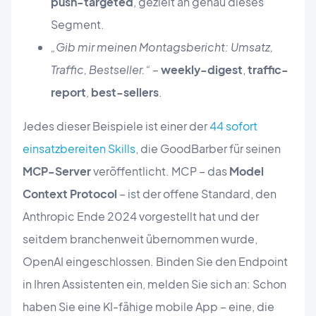
push-targeted
, gezielt an genau dieses
Segment.
„Gib mir meinen Montagsbericht: Umsatz,
Traffic, Bestseller.“
–
weekly-digest
,
traffic-
report
,
best-sellers
.
Jedes dieser Beispiele ist einer der
44 sofort
einsatzbereiten Skills
, die GoodBarber für seinen
MCP-Server
veröffentlicht. MCP – das
Model
Context Protocol
– ist der offene Standard, den
Anthropic Ende 2024 vorgestellt hat und der
seitdem branchenweit übernommen wurde,
OpenAI eingeschlossen. Binden Sie den Endpoint
in Ihren Assistenten ein, melden Sie sich an: Schon
haben Sie eine KI-fähige mobile App – eine, die