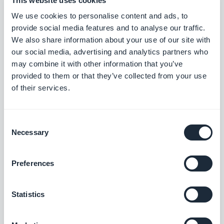
This website uses cookies
3. Es funktioniert mit der App, die Sie schon
We use cookies to personalise content and ads, to
provide social media features and to analyse our traffic.
haben.
Keine Migration, kein Neuaufbau, kein
We also share information about your use of our site with
zusätzlicher Stack, den Sie abonnieren müssten.
our social media, advertising and analytics partners who
Der MCP-Server und alle 44 Skills gehören zu Ihrer
may combine it with other information that you’ve
provided to them or that they’ve collected from your use
GoodBarber App – zusammen mit Hosting,
of their services.
Datenbank, Zahlungsabwicklung und Push-
Infrastruktur, die ohnehin im Abo enthalten sind.
Consent
Wenn Sie eine GoodBarber App haben, ist
Ihre App
Necessary
Selection
schon bereit für KI-Agenten
.
Preferences
Für wen das gedacht ist (und für
Statistics
wen nicht)