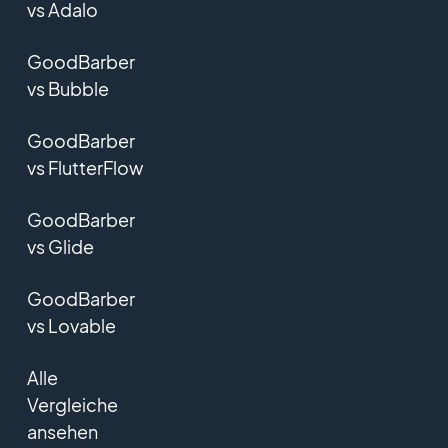
vs Adalo
GoodBarber
vs Bubble
GoodBarber
vs FlutterFlow
GoodBarber
vs Glide
GoodBarber
vs Lovable
Alle
Vergleiche
ansehen