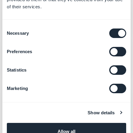
of their services.
ChatGPT mit GoodBarber nutzen, ganz
ohne Code
Der No-Code-Einstieg für nicht-technische
Consent
Inhaber, mit Prompts zum Kopieren und Einfügen.
Necessary
Selection
Push-Benachrichtigungen mit KI
erstellen
Preferences
Verfassen und planen Sie Push-
Benachrichtigungen direkt aus einem Prompt
Statistics
heraus.
Für Power-User
Marketing
Warum ein KI-Backend besser ist als der
Bau eigener KI-Agenten
Das strategische Argument für eine
Show details
agentenbereite Plattform statt eines nachträglich
angefügten Chatbots.
Allow all