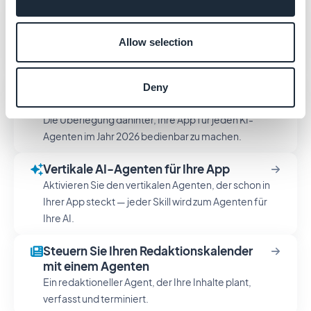
Automatisieren Sie Ihre App mit n8n und
MCP
Erstellen Sie mehrstufige No-Code-Workflows
Allow selection
auf Basis des MCP-Servers.
Agentenbereite Apps: Warum Ihre App
Deny
KI-bedienbar sein muss
Die Überlegung dahinter, Ihre App für jeden KI-
Agenten im Jahr 2026 bedienbar zu machen.
Vertikale AI-Agenten für Ihre App
Aktivieren Sie den vertikalen Agenten, der schon in
Ihrer App steckt — jeder Skill wird zum Agenten für
Ihre AI.
Steuern Sie Ihren Redaktionskalender
mit einem Agenten
Ein redaktioneller Agent, der Ihre Inhalte plant,
verfasst und terminiert.