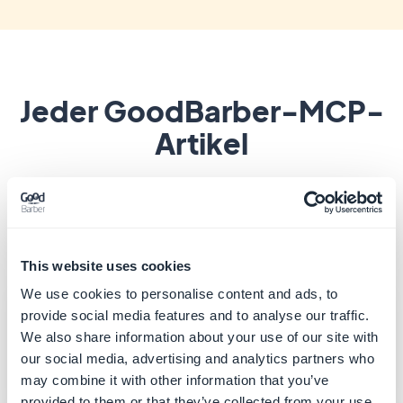
Jeder GoodBarber-MCP-
Artikel
Die komplette Bibliothek, gegliedert nach dem
Punkt, an dem Sie auf Ihrem Weg stehen.
Hier starten, die Grundlagen
This website uses cookies
We use cookies to personalise content and ads, to
Wir stellen vor: der MCP-Server von
provide social media features and to analyse our traffic.
GoodBarber
We also share information about your use of our site with
Die Launch-Ankündigung: was der Server ist und
our social media, advertising and analytics partners who
Ihr erster Eindruck davon, eine App per
may combine it with other information that you’ve
Konversation zu steuern.
provided to them or that they’ve collected from your use