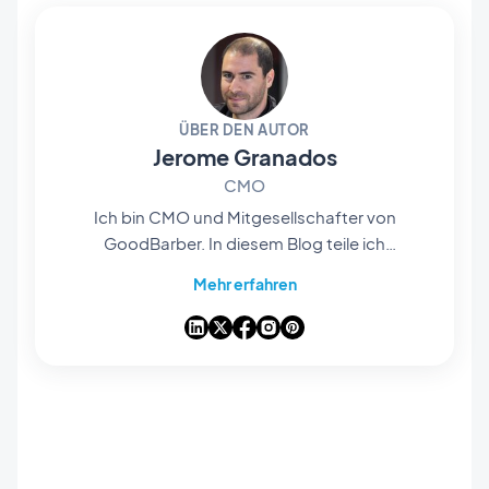
ÜBER DEN AUTOR
Jerome Granados
CMO
Ich bin CMO und Mitgesellschafter von
GoodBarber. In diesem Blog teile ich
praktische Tipps, wie Sie das Beste aus
Mehr erfahren
GoodBarber herausholen können, Analysen zu
den Trends, die die Mobile- und No-Code-Welt
verändern, sowie einige Gedanken zu den
Auswirkungen von künstlicher Intelligenz auf
unsere Branche. Wenn ein Artikel bei Ihnen eine
Frage, eine Idee oder ein Feedback auslöst,
lassen Sie uns in den Kommentaren darüber
sprechen.