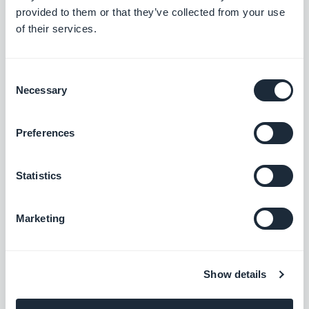
verschickt werden.
provided to them or that they’ve collected from your use
of their services.
Auf der Registerkarte Belohnung
werden Sie alle
Bedingungen für die Belohnung festlegen:
Consent
Name der Belohnung
Necessary
Selection
Anzahl der Punkte, die erforderlich sind, um
die Belohnung zu erhalten
Preferences
Typ des Rabatts (fester Betrag oder
Statistics
Prozentsatz)
Gültigkeitsdauer der Belohnung
Marketing
Nutzungsbedingungen (keine, Bestellbetrag
oder erforderliche Mindestmenge an
Produkten)
Show details