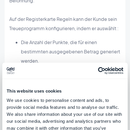
Belohnung.
Auf der Registerkarte Regeln kann der Kunde sein
Treueprogramm konfigurieren, indem er auswählt :
Die Anzahl der Punkte, die für einen
bestimmten ausgegebenen Betrag generiert
werden.
Den Namen der Punkte (Meilen, Sterne,
Briefmarken, ...)
Den spezifischen Betrag, den Sie ausgeben
This website uses cookies
müssen, um die festgelegte Anzahl von
We use cookies to personalise content and ads, to
Punkten zu erhalten.
provide social media features and to analyse our traffic.
We also share information about your use of our site with
Das Verfallsdatum der Punkte
our social media, advertising and analytics partners who
Wann die Verfallserinnerungen per E-Mail
may combine it with other information that you’ve