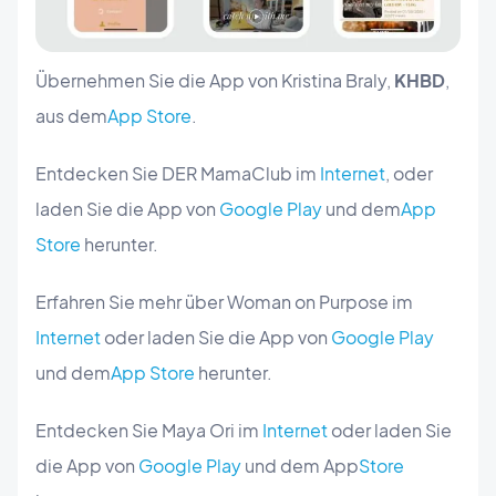
Übernehmen Sie die App von Kristina Braly,
KHBD
,
aus dem
App Store
.
Entdecken Sie DER MamaClub im
Internet
, oder
laden Sie die App von
Google Play
und dem
App
Store
herunter.
Erfahren Sie mehr über Woman on Purpose im
Internet
oder laden Sie die App von
Google Play
und dem
App Store
herunter.
Entdecken Sie Maya Ori im
Internet
oder laden Sie
die App von
Google Play
und dem App
Store