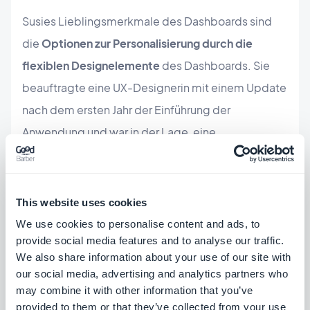
Susies Lieblingsmerkmale des Dashboards sind
die
Optionen zur Personalisierung durch die
flexiblen Designelemente
des Dashboards. Sie
beauftragte eine UX-Designerin mit einem Update
nach dem ersten Jahr der Einführung der
Anwendung und war in der Lage, eine
grundlegende JSON-Codierung mit nativen Drag
& Drop-Funktionen, die bereits auf GoodBarber
verfügbar waren, zu kombinieren, um die Pretty
This website uses cookies
Deadly-Anwendung auf ein völlig neues Niveau zu
We use cookies to personalise content and ads, to
provide social media features and to analyse our traffic.
bringen.
We also share information about your use of our site with
our social media, advertising and analytics partners who
Susie und die Pretty Deadly App sind die perfekte
may combine it with other information that you’ve
Verkörperung der Aufmerksamkeit, die wir Frauen
provided to them or that they’ve collected from your use