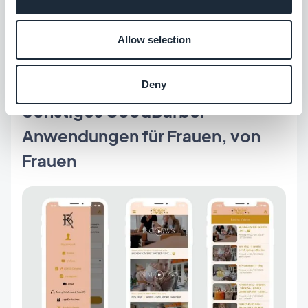
Allow selection
&nbsp
Deny
Sonstiges GoodBarber
Anwendungen für Frauen, von
Frauen