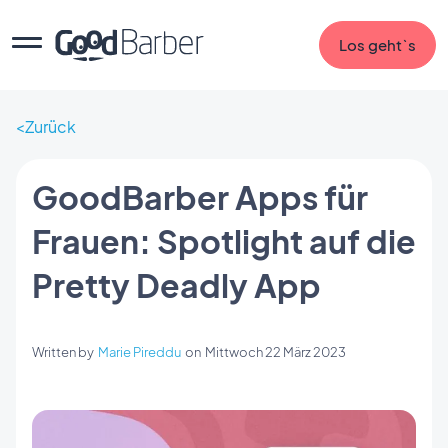
Los geht`s
Zurück
GoodBarber Apps für
Frauen: Spotlight auf die
Pretty Deadly App
Written by
Marie Pireddu
on
Mittwoch 22 März 2023