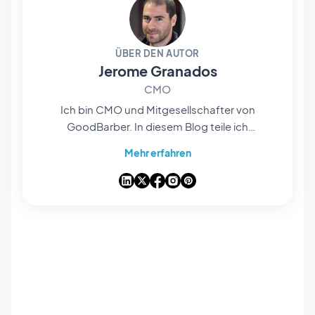
ÜBER DEN AUTOR
Jerome Granados
CMO
Ich bin CMO und Mitgesellschafter von
GoodBarber. In diesem Blog teile ich
praktische Tipps, wie Sie das Beste aus
Mehr erfahren
GoodBarber herausholen können, Analysen zu
den Trends, die die Mobile- und No-Code-Welt
verändern, sowie einige Gedanken zu den
Auswirkungen von künstlicher Intelligenz auf
unsere Branche. Wenn ein Artikel bei Ihnen eine
Frage, eine Idee oder ein Feedback auslöst,
lassen Sie uns in den Kommentaren darüber
sprechen.