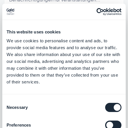
Darüber hinaus können Sie mit E-Commerce Apps
Apps mit erweiterten Online-Verkaufsfunktionen
This website uses cookies
erstellen. Die Optionen zur Katalogverwaltung
We use cookies to personalise content and ads, to
werden natürlich ein wichtiges Argument für Ihre
provide social media features and to analyse our traffic.
Kunden sein. Aber Sie können ihnen auch
We also share information about your use of our site with
our social media, advertising and analytics partners who
versprechen, ihre Verkäufe durch Optionen wie 1-
may combine it with other information that you’ve
Klick-Zahlung, Warenkorb-Erinnerung,
provided to them or that they’ve collected from your use
Schaltflächen für wiederkehrende Verkäufe, etc. zu
of their services.
verbessern. Hinzufügen von Click&Collect-
Optionen für alle Restaurants und Convenience-
Consent
Necessary
Selection
Shops bedeutet, dass Sie eine breite Palette an
Optionen haben und Ihre Kunden von Ihren
Preferences
Argumenten überzeugt sein werden.