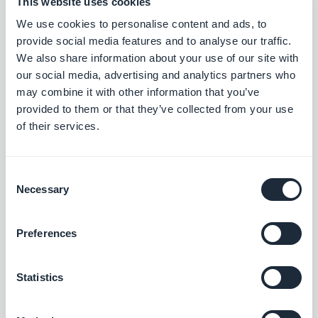
This website uses cookies
Ich bin CMO und Mitgesellschafter von
We use cookies to personalise content and ads, to
GoodBarber. In diesem Blog teile ich
provide social media features and to analyse our traffic.
praktische Tipps, wie Sie das Beste aus
We also share information about your use of our site with
Mehr erfahren
GoodBarber herausholen können, Analysen zu
our social media, advertising and analytics partners who
den Trends, die die Mobile- und No-Code-Welt
may combine it with other information that you’ve
verändern, sowie einige Gedanken zu den
provided to them or that they’ve collected from your use
Auswirkungen von künstlicher Intelligenz auf
of their services.
unsere Branche. Wenn ein Artikel bei Ihnen eine
Frage, eine Idee oder ein Feedback auslöst,
lassen Sie uns in den Kommentaren darüber
Consent
sprechen.
Necessary
Selection
Preferences
Statistics