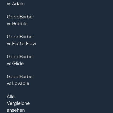
vs Adalo
GoodBarber
vs Bubble
GoodBarber
vs FlutterFlow
GoodBarber
vs Glide
GoodBarber
vs Lovable
Alle
Vergleiche
ansehen