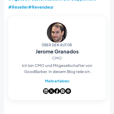
#Reseller
#Revendeur
ÜBER DEN AUTOR
Jerome Granados
CMO
Ich bin CMO und Mitgesellschafter von
GoodBarber. In diesem Blog teile ich
praktische Tipps, wie Sie das Beste aus
Mehr erfahren
GoodBarber herausholen können, Analysen zu
den Trends, die die Mobile- und No-Code-Welt
verändern, sowie einige Gedanken zu den
Auswirkungen von künstlicher Intelligenz auf
unsere Branche. Wenn ein Artikel bei Ihnen eine