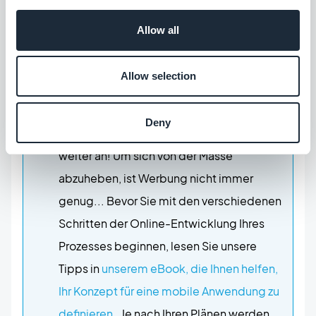
Entstehungsprozess von GoodBarber
Allow all
erfahren? Dann warten Sie nicht länger!
Erfahren Sie, wie Sie in wenigen Schritten
Allow selection
eine mobile App online erstellen
können.
Es gibt immer mehr mobile Anwendungen
Deny
auf dem Markt und die Zahlen steigen
weiter an! Um sich von der Masse
abzuheben, ist Werbung nicht immer
genug... Bevor Sie mit den verschiedenen
Schritten der Online-Entwicklung Ihres
Prozesses beginnen, lesen Sie unsere
Tipps in
unserem eBook, die Ihnen helfen,
Ihr Konzept für eine mobile Anwendung zu
definieren
. Je nach Ihren Plänen werden