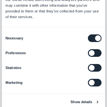
Fazit: Mit GoodBarber haben Sie immer einen
may combine it with other information that you’ve
Ausweg, um die Nachfrage Ihrer Kunden zu
provided to them or that they’ve collected from your use
of their services.
befriedigen! Wir ermutigen Sie, alle Optionen
unserer Plattform zu erkunden, indem Sie Tests
Consent
durchführen und unser Team anfordern. Auf diese
Necessary
Selection
Weise können Sie das Projekt Ihres Kunden
problemlos verwalten, auch wenn Sie mit
Preferences
besonderen Anforderungen Ihrer Kunden
konfrontiert werden.
Statistics
Marketing
UM WEITER ZU GEHEN :
Show details
Möchten Sie mehr über den