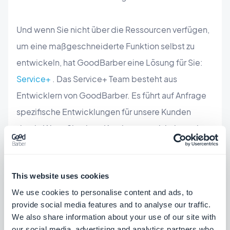
Und wenn Sie nicht über die Ressourcen verfügen,
um eine maßgeschneiderte Funktion selbst zu
entwickeln, hat GoodBarber eine Lösung für Sie:
Service+
. Das Service+ Team besteht aus
Entwicklern von GoodBarber. Es führt auf Anfrage
spezifische Entwicklungen für unsere Kunden
durch. Wenn Sie einen Kundenwunsch haben, der
mit GoodBarber nicht erfüllt werden kann, zögern
Sie nicht, sich an unsere Experten zu wenden.
This website uses cookies
Dienste+ wird Ihre Anfrage prüfen und je nach
We use cookies to personalise content and ads, to
Durchführbarkeit des Projekts einen
provide social media features and to analyse our traffic.
Kostenvoranschlag erstellen.
We also share information about your use of our site with
our social media, advertising and analytics partners who