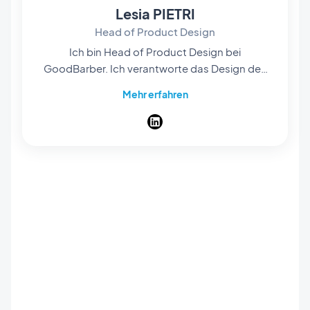
Lesia PIETRI
Head of Product Design
Ich bin Head of Product Design bei
GoodBarber. Ich verantworte das Design des
Produkts: das Design System, auf dem jede
Mehr erfahren
App aufbaut, die Layouts als Ausgangspunkt
und den Weg von der ersten Idee bis zur
veröffentlichten App. Mein Anspruch: Auch wer
noch nie ein Design-Tool geöffnet hat,
veröffentlicht eine App, die auf jedem Screen
durchdacht wirkt. Als Designer aus
Leidenschaft verbringe ich meine Tage mit den
Details, die niemand benennt: Abstände,
Kontraste, das Gewicht einer Überschrift. Hier
schreibe ich über das Design von GoodBarber
und über die Neuheiten des Produkts: die
Features, die Layouts und die Themes.