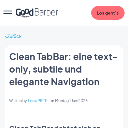
Los geht`s
Zurück
Clean TabBar: eine text-
only, subtile und
elegante Navigation
Written by
Lesia PIETRI
on
Montag 1 Juni 2026
Clean TabBar richtet sich an