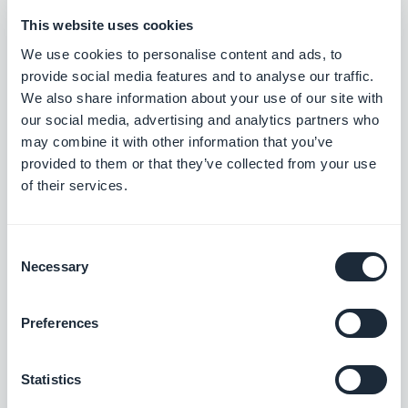
This website uses cookies
Ausführungsqualität bei, indem sie eine dezente
We use cookies to personalise content and ads, to
taktile Antwort liefern, die mit der Eleganz des
provide social media features and to analyse our traffic.
Layouts im Einklang steht.
We also share information about your use of our site with
our social media, advertising and analytics partners who
may combine it with other information that you’ve
Ein "More"-Menü in derselben
provided to them or that they’ve collected from your use
of their services.
Logik der Schlichtheit
Consent
Necessary
Selection
Preferences
Statistics