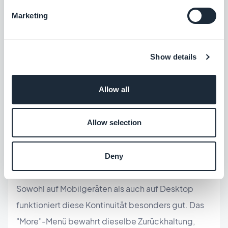
Marketing
Das
"More"-Menü
von Clean TabBar, das den
Show details
Zugriff auf die ausgeblendeten Tabs ermöglicht,
setzt dasselbe Streben nach Schlichtheit fort.
Allow all
Auch es bevorzugt eine schlichte, sehr gut lesbare
Präsentation mit einer klaren visuellen Hierarchie
Allow selection
und einer reduzierten Gestaltung. Es bleibt in
Fortsetzung des Layouts, ohne einen Stilbruch zur
Deny
Hauptleiste einzuführen.
Sowohl auf Mobilgeräten als auch auf Desktop
funktioniert diese Kontinuität besonders gut. Das
"More"-Menü bewahrt dieselbe Zurückhaltung,