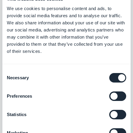
We use cookies to personalise content and ads, to
provide social media features and to analyse our traffic.
We also share information about your use of our site with
Jerome Granados, Mittwoch 15 November
2017
our social media, advertising and analytics partners who
Wie kann ich meine iOS-App
may combine it with other information that you’ve
mit dem Apple Enterprise
Developer Program außerhalb
provided to them or that they’ve collected from your use
des Stores vertreiben?
of their services.
Jerome Granados, Donnerstag 12 Oktober
Consent
2017
Push-Benachrichtigungen für
Necessary
Selection
das Web (entmystifiziert)
Preferences
Jerome Granados, Donnerstag 4 August
2016
Statistics
App-Ideen für mobiles
Unternehmertum
Marketing