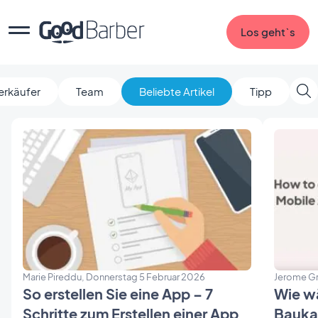
Los geht`s
erkäufer
Team
Beliebte Artikel
Tipp
Marie Pireddu, Donnerstag 5 Februar 2026
Jerome Gr
So erstellen Sie eine App – 7
Wie wä
Schritte zum Erstellen einer App
Bauka