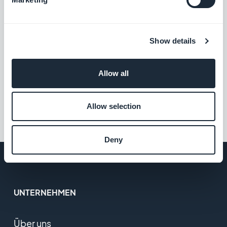
Isabella Leland, Freitag 2 Oktober 2015
5 elegante Google Fonts für
Show details
Ihre Beautiful App
Allow all
Allow selection
1
2
Deny
UNTERNEHMEN
Über uns