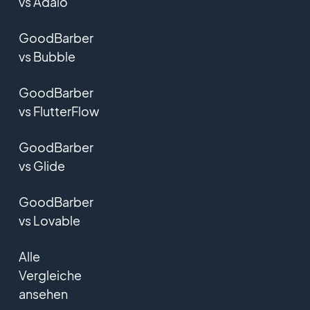
vs Adalo
GoodBarber
vs Bubble
GoodBarber
vs FlutterFlow
GoodBarber
vs Glide
GoodBarber
vs Lovable
Alle
Vergleiche
ansehen