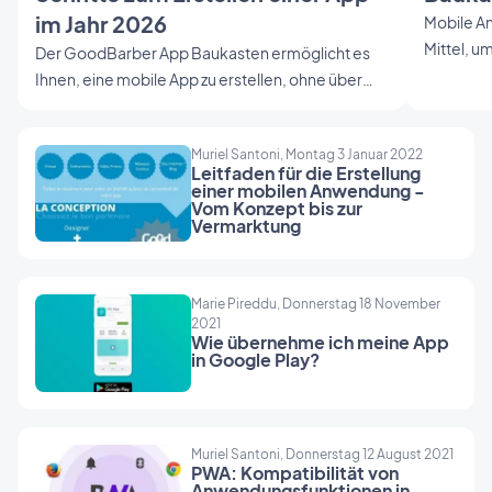
im Jahr 2026
Mobile An
Mittel, u
Der GoodBarber App Baukasten ermöglicht es
Gespräche
Ihnen, eine mobile App zu erstellen, ohne über
ihnen auf
Programmierkenntnisse verfügen zu müssen, auf
erstellen
eine sehr einfache und intuitive Weise. Wie Sie
dies zu tu
Muriel Santoni, Montag 3 Januar 2022
Ihre App in 7 Schritten erstellen: Eine Schritt-für-
Leitfaden für die Erstellung
beantwort
Schritt-Anleitung zum Erstellen von Android-
einer mobilen Anwendung -
Vom Konzept bis zur
Apps, iOS-Apps und PWAs.
Vermarktung
Marie Pireddu, Donnerstag 18 November
2021
Wie übernehme ich meine App
in Google Play?
Muriel Santoni, Donnerstag 12 August 2021
PWA: Kompatibilität von
Anwendungsfunktionen in