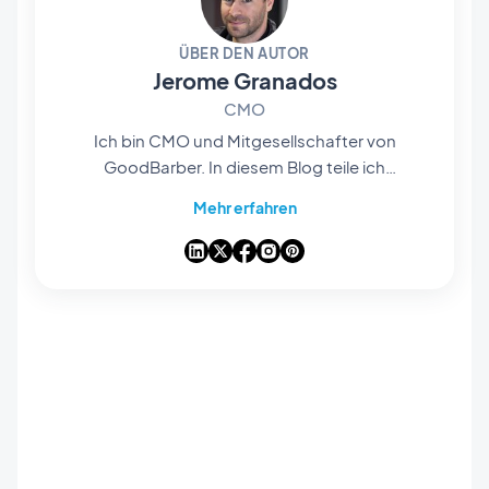
ÜBER DEN AUTOR
Jerome Granados
CMO
Ich bin CMO und Mitgesellschafter von
GoodBarber. In diesem Blog teile ich
praktische Tipps, wie Sie das Beste aus
Mehr erfahren
GoodBarber herausholen können, Analysen zu
den Trends, die die Mobile- und No-Code-Welt
verändern, sowie einige Gedanken zu den
Auswirkungen von künstlicher Intelligenz auf
unsere Branche. Wenn ein Artikel bei Ihnen eine
Frage, eine Idee oder ein Feedback auslöst,
lassen Sie uns in den Kommentaren darüber
sprechen.