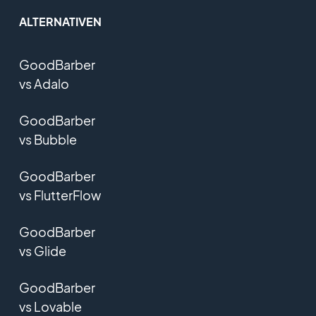
ALTERNATIVEN
GoodBarber
vs Adalo
GoodBarber
vs Bubble
GoodBarber
vs FlutterFlow
GoodBarber
vs Glide
GoodBarber
vs Lovable