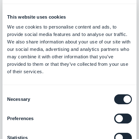
Laden Sie Stonesoup für Android herunter
Laden Sie Stonesoup für iOS herunter
This website uses cookies
We use cookies to personalise content and ads, to
provide social media features and to analyse our traffic.
We also share information about your use of our site with
our social media, advertising and analytics partners who
may combine it with other information that you’ve
provided to them or that they’ve collected from your use
of their services.
Consent
Necessary
Selection
Können Sie uns Ihre Meinung
darüber sagen, wie Mobile in
Preferences
Zukunft genutzt werden wird?
Statistics