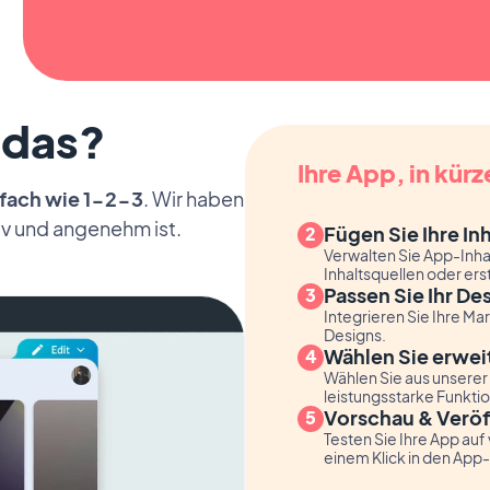
 das?
Ihre App, in kürz
fach wie 1-2-3
. Wir haben
tiv und angenehm ist.
Fügen Sie Ihre In
Verwalten Sie App-Inhal
Inhaltsquellen oder ers
Passen Sie Ihr De
Integrieren Sie Ihre M
Designs.
Wählen Sie erwei
Wählen Sie aus unserer
leistungsstarke Funkti
Vorschau & Veröf
Testen Sie Ihre App auf
einem Klick in den App