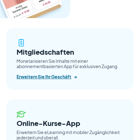
Mitgliedschaften
Monetarisieren Sie Inhalte mit einer
abonnementbasierten App für exklusiven Zugang.
Erweitern Sie Ihr Geschäft
→
Online-Kurse-App
Erweitern Sie eLearning mit mobiler Zugänglichkeit
jederzeit und überall.