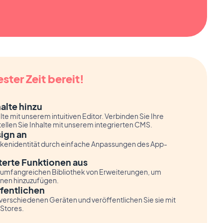
ester Zeit bereit!
halte hinzu
te mit unserem intuitiven Editor. Verbinden Sie Ihre
tellen Sie Inhalte mit unserem integrierten CMS.
sign an
arkenidentität durch einfache Anpassungen des App-
terte Funktionen aus
 umfangreichen Bibliothek von Erweiterungen, um
onen hinzuzufügen.
fentlichen
 verschiedenen Geräten und veröffentlichen Sie sie mit
-Stores.