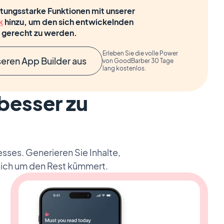
istungsstarke Funktionen mit unserer
k
hinzu, um den sich entwickelnden
p gerecht zu werden.
Erleben Sie die volle Power
seren App Builder aus
von GoodBarber 30 Tage
lang kostenlos.
 besser zu
esses. Generieren Sie Inhalte,
 sich um den Rest kümmert.