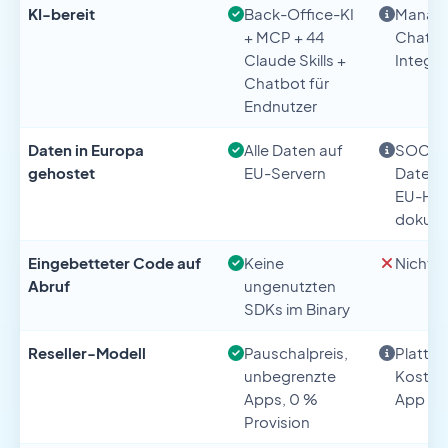
KI-bereit
Back-Office-KI
Manage
+ MCP + 44
ChatG
Claude Skills +
Integra
Chatbot für
Endnutzer
Daten in Europa
Alle Daten auf
SOC 2-z
gehostet
EU-Servern
Datens
EU-Hos
dokume
Eingebetteter Code auf
Keine
Nicht 
Abruf
ungenutzten
SDKs im Binary
Reseller-Modell
Pauschalpreis,
Plattf
unbegrenzte
Kosten 
Apps, 0 %
App
Provision