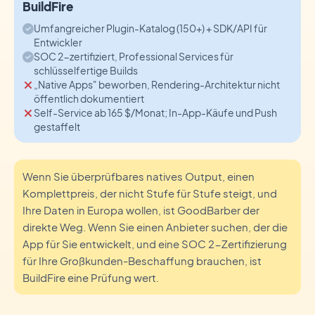
BuildFire
Umfangreicher Plugin-Katalog (150+) + SDK/API für
Entwickler
SOC 2-zertifiziert, Professional Services für
schlüsselfertige Builds
„Native Apps" beworben, Rendering-Architektur nicht
öffentlich dokumentiert
Self-Service ab 165 $/Monat; In-App-Käufe und Push
gestaffelt
Wenn Sie überprüfbares natives Output, einen
Komplettpreis, der nicht Stufe für Stufe steigt, und
Ihre Daten in Europa wollen, ist GoodBarber der
direkte Weg. Wenn Sie einen Anbieter suchen, der die
App für Sie entwickelt, und eine SOC 2-Zertifizierung
für Ihre Großkunden-Beschaffung brauchen, ist
BuildFire eine Prüfung wert.