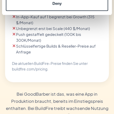
Deny
Self-Service ab 165 $/Monat (Standard)
In-App-Kauf auf 1 begrenzt bei Growth (315
$/Monat)
Unbegrenzt erst bei Scale (440 $/Monat)
Push gestaffelt gedeckelt (100K bis
300K/Monat)
Schlüsselfertige Builds & Reseller-Preise auf
Anfrage
Die aktuellen BuildFire-Preise finden Sie unter
buildfire.com/pricing.
Bei GoodBarber ist das, was eine App in
Produktion braucht, bereits im Einstiegspreis
enthalten. Bei BuildFire treibt wachsende Nutzung