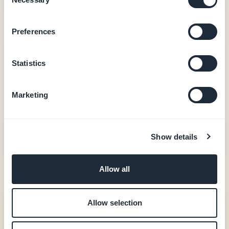
Selection
0 % Provision auf Transaktionen
Native iOS- + Android-Apps — ab 55 €/Monat
Preferences
Native iOS- + Android-Ausgabe (Swift + Kotlin)
In-App-Käufe (Apple StoreKit / Google Play
Statistics
Billing)
Nutzer-Authentifizierung, Treue, Buchung
20 Erweiterungen enthalten
Marketing
Unterstützung bei der Store-Veröffentlichung
(GBTC)
Show details
Preise ansehen
Allow all
BuildFire
Allow selection
165 $
/Monat (Standard)