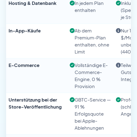
Hosting & Datenbank
In jedem Plan
Inklusi
enthalten
(Speic
je Stufe
In-App-Käufe
Ab dem
Nur 1 b
Premium-Plan
$/Mona
enthalten, ohne
unbegre
Limit
(440 $
E-Commerce
Vollständige E-
Teilwei
Commerce-
Gutsch
Engine, 0 %
Integra
Provision
Unterstützung bei der
GBTC-Service —
Profess
Store-Veröffentlichung
91 %
(schlüs
Erfolgsquote
Angebo
bei Apple-
Ablehnungen