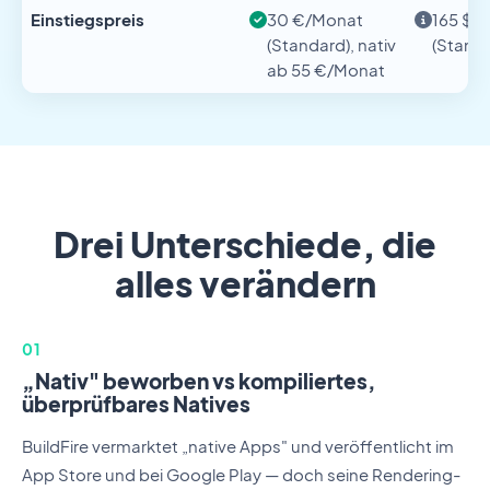
Einstiegspreis
30 €/Monat
165 $/
(Standard), nativ
(Stand
ab 55 €/Monat
Drei Unterschiede, die
alles verändern
01
„Nativ" beworben vs kompiliertes,
überprüfbares Natives
BuildFire vermarktet „native Apps" und veröffentlicht im
App Store und bei Google Play — doch seine Rendering-