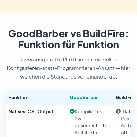
GoodBarber vs BuildFire:
Funktion für Funktion
Zwei ausgereifte Plattformen, derselbe
Konfigurieren-statt-Programmieren-Ansatz — hier
weichen die Standards voneinander ab.
Funktion
GoodBarber
BuildFire
Natives iOS-Output
Kompiliertes
„Nativ
Swift —
Render
dokumentierte
Archite
Architektur
öffentl