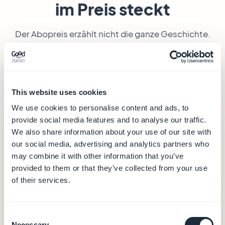
im Preis steckt
Der Abopreis erzählt nicht die ganze Geschichte.
Worauf es ankommt, ist das, was Sie dafür
bekommen — und was Sie durch das Aufsteigen in
eine Stufe freischalten müssen.
This website uses cookies
We use cookies to personalise content and ads, to
GoodBarber
— ab 30 €/Monat
provide social media features and to analyse our traffic.
We also share information about your use of our site with
30 €
our social media, advertising and analytics partners who
/Monat (jährliche Abrechnung)
may combine it with other information that you’ve
provided to them or that they’ve collected from your use
Hosting und Datenbank (Daten in Europa)
of their services.
CMS und redaktionelles Back-Office
Push-Benachrichtigungen (10.000/Monat)
Integrierte Analytics
Consent
PWA-Ausgabe
Necessary