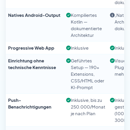
dokume
Natives Android-Output
Kompiliertes
„Nativ
Kotlin —
Archite
dokumentierte
dokume
Architektur
Progressive Web App
Inklusive
Inklusi
Einrichtung ohne
Geführtes
Visuelle
technische Kenntnisse
Setup — 190+
Plugins
Extensions,
mehr
CSS/HTML oder
KI-Prompt
Push-
Inklusive, bis zu
Inklusi
Benachrichtigungen
250.000/Monat
gestaff
je nach Plan
(100K b
300K/