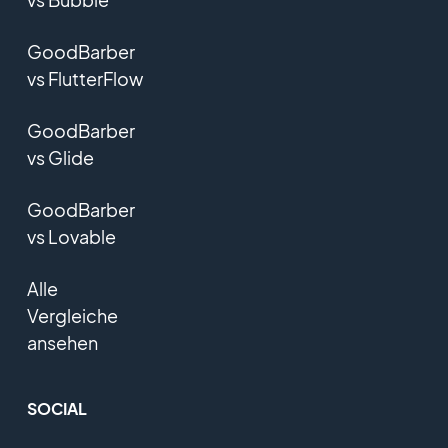
GoodBarber
vs FlutterFlow
GoodBarber
vs Glide
GoodBarber
vs Lovable
Alle
Vergleiche
ansehen
SOCIAL