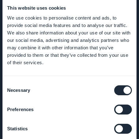
This website uses cookies
Über uns
We use cookies to personalise content and ads, to
provide social media features and to analyse our traffic.
Großartiger Support
We also share information about your use of our site with
our social media, advertising and analytics partners who
GoodBarber DNA
may combine it with other information that you’ve
provided to them or that they’ve collected from your use
of their services.
Startup Studio
Karriere
Consent
Necessary
Selection
Presse
Preferences
T&C
Datenschutzerklärung
Statistics
und DSGVO