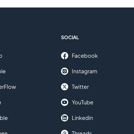
SOCIAL
o
Facebook
le
Instagram
erFlow
Twitter
e
YouTube
ble
Linkedin
hen
Threads