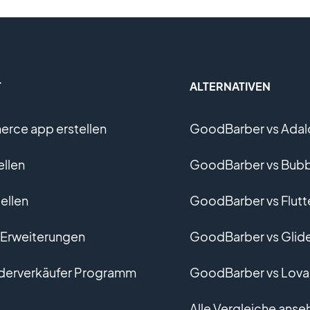
T
ALTERNATIVEN
rce app erstellen
GoodBarber vs Adal
ellen
GoodBarber vs Bubb
ellen
GoodBarber vs Flutt
r Erweiterungen
GoodBarber vs Glid
derverkäufer Programm
GoodBarber vs Lova
Alle Vergleiche anse